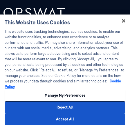
This Website Uses Cookies
Hey there!
This website uses tracking technologies, such as cookies, to enable our
I'm Ozzy, your OPSWAT virtual assistant.
website functionalities, to enhance user experience or to analyze
How can I help you secure what's critical
performance and traffic. We may also share information about your use of
today?
our site with our social media, advertising, and analytics partners. This
allows us to perform targeted advertising and to select ads and content
平臺
技術
that will be more relevant to you. By clicking “Accept All,” you agree to
your personal data being processed by all cookies and other technologies
檔案安全
預測性 Alin AI
on our website. Click “Reject All” to refuse, or “Manage My Preferences” to
manage your choices. See our Cookie Policy for more details on the how
Storage Security
AI 內容檢查器
we process your data through cookies and similar technologies:
Cookie
雲端安全
Metascan™ Multiscanning
Policy
供應鏈安全
深度CDR™技術
Manage My Preferences
網路偵測與回應
檔案類型偵測™
Reject All
外圍設備和可拆卸 媒體 保護
主動式 DLP™
Privacy Policy
Accept All
安全存取
Adaptive Sandbox 自適應性沙箱
零時差偵測
威脅情資