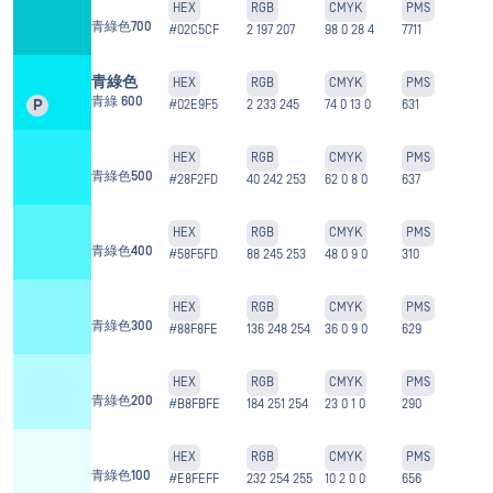
HEX
RGB
CMYK
PMS
青綠色700
#02C5CF
2 197 207
98 0 28 4
7711
青綠色
HEX
RGB
CMYK
PMS
青綠 600
P
#02E9F5
2 233 245
74 0 13 0
631
HEX
RGB
CMYK
PMS
青綠色500
#28F2FD
40 242 253
62 0 8 0
637
HEX
RGB
CMYK
PMS
青綠色400
#58F5FD
88 245 253
48 0 9 0
310
HEX
RGB
CMYK
PMS
青綠色300
#88F8FE
136 248 254
36 0 9 0
629
HEX
RGB
CMYK
PMS
青綠色200
#B8FBFE
184 251 254
23 0 1 0
290
HEX
RGB
CMYK
PMS
青綠色100
#E8FEFF
232 254 255
10 2 0 0
656