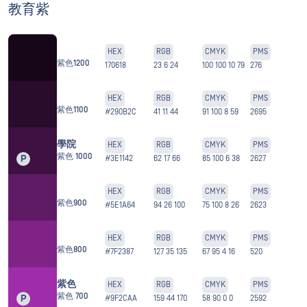
教育紫
HEX
RGB
CMYK
PMS
紫色1200
170618
23 6 24
100 100 10 79
276
HEX
RGB
CMYK
PMS
紫色1100
#290B2C
41 11 44
91 100 8 59
2695
學院
HEX
RGB
CMYK
PMS
紫色 1000
P
#3E1142
62 17 66
85 100 6 38
2627
HEX
RGB
CMYK
PMS
紫色900
#5E1A64
94 26 100
75 100 8 26
2623
HEX
RGB
CMYK
PMS
紫色800
#7F2387
127 35 135
67 95 4 16
520
紫色
HEX
RGB
CMYK
PMS
紫色 700
P
#9F2CAA
159 44 170
58 90 0 0
2592