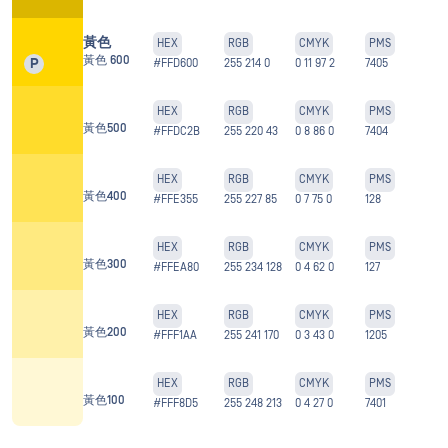
黃色
HEX
RGB
CMYK
PMS
黃色 600
P
#FFD600
255 214 0
0 11 97 2
7405
HEX
RGB
CMYK
PMS
黃色500
#FFDC2B
255 220 43
0 8 86 0
7404
HEX
RGB
CMYK
PMS
黃色400
#FFE355
255 227 85
0 7 75 0
128
HEX
RGB
CMYK
PMS
黃色300
#FFEA80
255 234 128
0 4 62 0
127
HEX
RGB
CMYK
PMS
黃色200
#FFF1AA
255 241 170
0 3 43 0
1205
HEX
RGB
CMYK
PMS
黃色100
#FFF8D5
255 248 213
0 4 27 0
7401