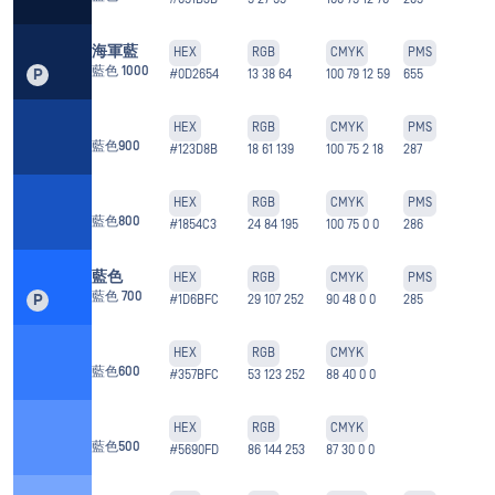
海軍藍
HEX
RGB
CMYK
PMS
藍色 1000
P
#0D2654
13 38 64
100 79 12 59
655
HEX
RGB
CMYK
PMS
藍色900
#123D8B
18 61 139
100 75 2 18
287
HEX
RGB
CMYK
PMS
藍色800
#1854C3
24 84 195
100 75 0 0
286
藍色
HEX
RGB
CMYK
PMS
藍色 700
P
#1D6BFC
29 107 252
90 48 0 0
285
HEX
RGB
CMYK
藍色600
#357BFC
53 123 252
88 40 0 0
HEX
RGB
CMYK
藍色500
#5690FD
86 144 253
87 30 0 0