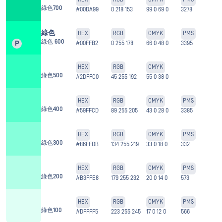
綠色700
#00DA99
0 218 153
99 0 69 0
3278
綠色
HEX
RGB
CMYK
PMS
綠色 600
P
#00FFB2
0 255 178
66 0 48 0
3395
HEX
RGB
CMYK
綠色500
#2DFFC0
45 255 192
55 0 38 0
HEX
RGB
CMYK
PMS
綠色400
#59FFCD
89 255 205
43 0 28 0
3385
HEX
RGB
CMYK
PMS
綠色300
#86FFDB
134 255 219
33 0 18 0
332
HEX
RGB
CMYK
PMS
綠色200
#B3FFE8
179 255 232
20 0 14 0
573
HEX
RGB
CMYK
PMS
綠色100
#DFFFF5
223 255 245
17 0 12 0
566