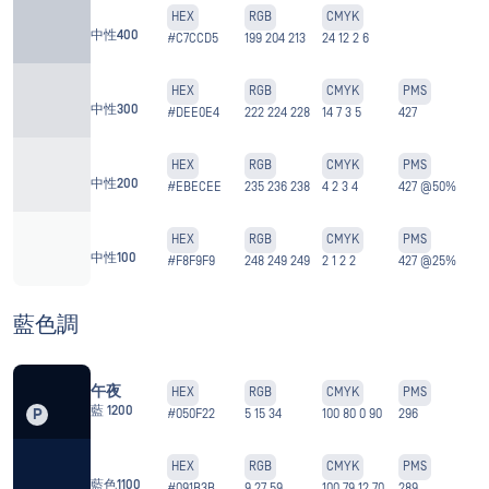
HEX
RGB
CMYK
中性400
#C7CCD5
199 204 213
24 12 2 6
HEX
RGB
CMYK
PMS
中性300
#DEE0E4
222 224 228
14 7 3 5
427
HEX
RGB
CMYK
PMS
中性200
#EBECEE
235 236 238
4 2 3 4
427 @50%
HEX
RGB
CMYK
PMS
中性100
#F8F9F9
248 249 249
2 1 2 2
427 @25%
藍色調
午夜
HEX
RGB
CMYK
PMS
藍 1200
P
#050F22
5 15 34
100 80 0 90
296
HEX
RGB
CMYK
PMS
藍色1100
#091B3B
9 27 59
100 79 12 70
289