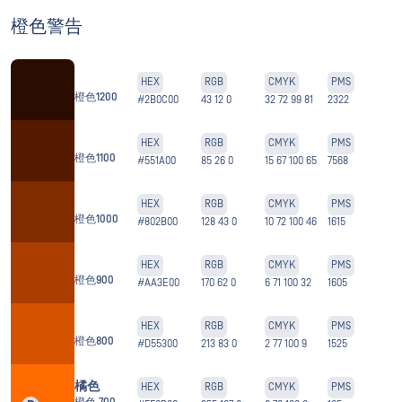
橙色警告
HEX
RGB
CMYK
PMS
橙色1200
#2B0C00
43 12 0
32 72 99 81
2322
HEX
RGB
CMYK
PMS
橙色1100
#551A00
85 26 0
15 67 100 65
7568
HEX
RGB
CMYK
PMS
橙色1000
#802B00
128 43 0
10 72 100 46
1615
HEX
RGB
CMYK
PMS
橙色900
#AA3E00
170 62 0
6 71 100 32
1605
HEX
RGB
CMYK
PMS
橙色800
#D55300
213 83 0
2 77 100 9
1525
橘色
HEX
RGB
CMYK
PMS