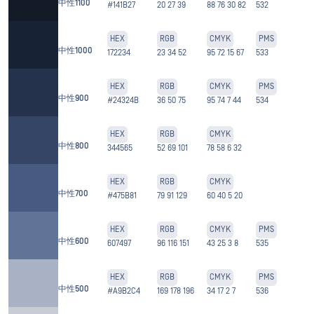
中性1100
#141B27
20 27 39
88 76 30 82
532
HEX
RGB
CMYK
PMS
中性1000
172234
23 34 52
95 72 15 67
533
HEX
RGB
CMYK
PMS
中性900
#24324B
36 50 75
95 74 7 44
534
HEX
RGB
CMYK
中性800
344565
52 69 101
78 58 6 32
HEX
RGB
CMYK
中性700
#475B81
79 91 129
60 40 5 20
HEX
RGB
CMYK
PMS
中性600
607497
96 116 151
43 25 3 8
535
HEX
RGB
CMYK
PMS
中性500
#A9B2C4
169 178 196
34 17 2 7
536