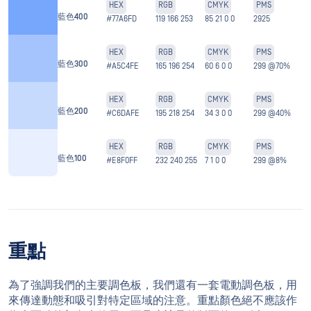
HEX
RGB
CMYK
PMS
藍色400
#77A6FD
119 166 253
85 21 0 0
2925
HEX
RGB
CMYK
PMS
藍色300
#A5C4FE
165 196 254
60 6 0 0
299 @70%
HEX
RGB
CMYK
PMS
藍色200
#C6DAFE
195 218 254
34 3 0 0
299 @40%
HEX
RGB
CMYK
PMS
藍色100
#E8F0FF
232 240 255
7 1 0 0
299 @8%
重點
為了強調我們的主要調色板，我們還有一套電動調色板，用
來傳達動態和吸引對特定區域的注意。重點顏色絕不應該作