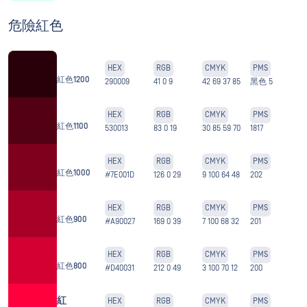
危險紅色
HEX
RGB
CMYK
PMS
紅色1200
290009
41 0 9
42 69 37 85
黑色 5
HEX
RGB
CMYK
PMS
紅色1100
530013
83 0 19
30 85 59 70
1817
HEX
RGB
CMYK
PMS
紅色1000
#7E001D
126 0 29
9 100 64 48
202
HEX
RGB
CMYK
PMS
紅色900
#A90027
169 0 39
7 100 68 32
201
HEX
RGB
CMYK
PMS
紅色800
#D40031
212 0 49
3 100 70 12
200
紅
HEX
RGB
CMYK
PMS