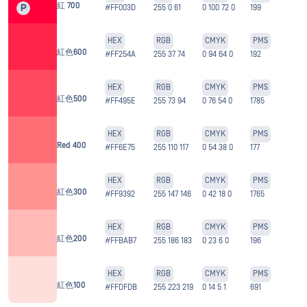
紅 700
P
#FF003D
255 0 61
0 100 72 0
199
HEX
RGB
CMYK
PMS
紅色600
#FF254A
255 37 74
0 94 64 0
192
HEX
RGB
CMYK
PMS
紅色500
#FF495E
255 73 94
0 76 54 0
1785
HEX
RGB
CMYK
PMS
Red 400
#FF6E75
255 110 117
0 54 38 0
177
HEX
RGB
CMYK
PMS
紅色300
#FF9392
255 147 146
0 42 18 0
1765
HEX
RGB
CMYK
PMS
紅色200
#FFBAB7
255 186 183
0 23 6 0
196
HEX
RGB
CMYK
PMS
紅色100
#FFDFDB
255 223 219
0 14 5 1
691