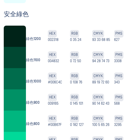
安全綠色
HEX
RGB
CMYK
PMS
綠色1200
002318
0 35 24
93 33 68 85
627
HEX
RGB
CMYK
PMS
綠色1100
004832
0 72 50
94 28 74 73
3308
HEX
RGB
CMYK
PMS
綠色1000
#006C4C
0 108 76
89 19 72 60
343
HEX
RGB
CMYK
PMS
綠色900
009165
0 145 101
90 14 62 43
568
HEX
RGB
CMYK
PMS
綠色800
#00B67F
0 182 127
100 5 65 26
3295
HEX
RGB
CMYK
PMS