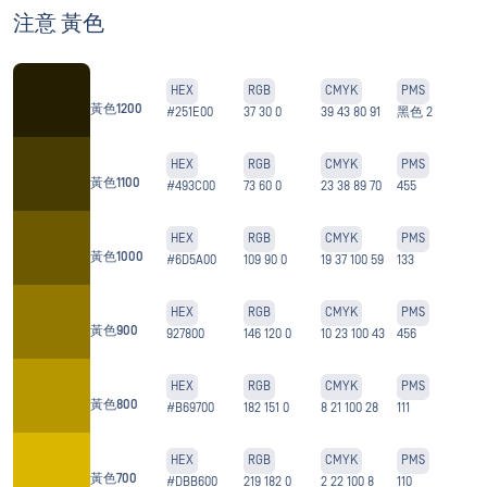
注意 黃色
HEX
RGB
CMYK
PMS
黃色1200
#251E00
37 30 0
39 43 80 91
黑色 2
HEX
RGB
CMYK
PMS
黃色1100
#493C00
73 60 0
23 38 89 70
455
HEX
RGB
CMYK
PMS
黃色1000
#6D5A00
109 90 0
19 37 100 59
133
HEX
RGB
CMYK
PMS
黃色900
927800
146 120 0
10 23 100 43
456
HEX
RGB
CMYK
PMS
黃色800
#B69700
182 151 0
8 21 100 28
111
HEX
RGB
CMYK
PMS
黃色700
#DBB600
219 182 0
2 22 100 8
110