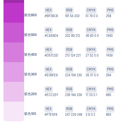
HEX
RGB
CMYK
PMS
紫色600
#BF36CB
191 54 203
51 79 0 0
258
HEX
RGB
CMYK
PMS
紫色500
#CA59D4
202 89 212
36 60 0 0
7440
HEX
RGB
CMYK
PMS
紫色400
#D57CDD
213 124 221
27 52 0 0
7439
HEX
RGB
CMYK
PMS
紫色300
#E09FE6
224 159 230
26 37 0 0
264
HEX
RGB
CMYK
PMS
紫色200
#ECC2EF
236 194 239
17 20 0 1
665
HEX
RGB
CMYK
PMS
紫色100
#F7E5F8
247 229 248
3 6 0 2
663