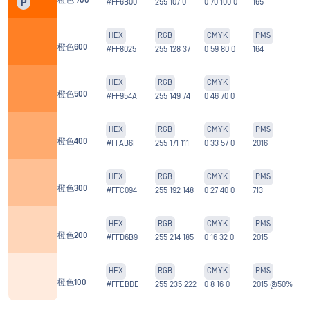
橙色 700
P
#FF6B00
255 107 0
0 70 100 0
165
HEX
RGB
CMYK
PMS
橙色600
#FF8025
255 128 37
0 59 80 0
164
HEX
RGB
CMYK
橙色500
#FF954A
255 149 74
0 46 70 0
HEX
RGB
CMYK
PMS
橙色400
#FFAB6F
255 171 111
0 33 57 0
2016
HEX
RGB
CMYK
PMS
橙色300
#FFC094
255 192 148
0 27 40 0
713
HEX
RGB
CMYK
PMS
橙色200
#FFD6B9
255 214 185
0 16 32 0
2015
HEX
RGB
CMYK
PMS
橙色100
#FFEBDE
255 235 222
0 8 16 0
2015 @50%