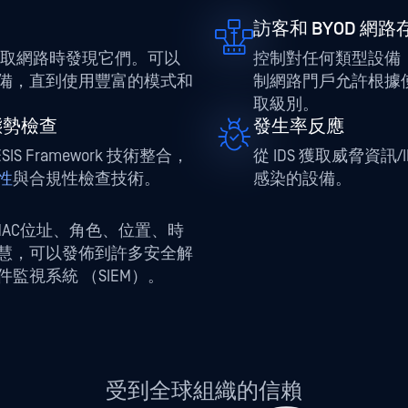
訪客和 BYOD 網路
存取網路時發現它們。可以
控制對任何類型設備（
備，直到使用豐富的模式和
制網路門戶允許根據
取級別。
即時態勢檢查
發生率反應
 Framework 技術整合，
從 IDS 獲取威脅資
性
與合規性檢查技術。
感染的設備。
MAC位址、角色、位置、時
慧，可以發佈到許多安全解
監視系統 （SIEM）。
受到全球組織的信賴