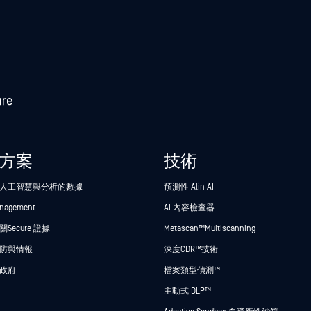
方案
技術
人工智慧與分析的數據
預測性 Alin AI
anagement
AI 內容檢查器
Secure 證據
Metascan™ Multiscanning
防與情報
深度CDR™技術
政府
檔案類型偵測™
主動式 DLP™