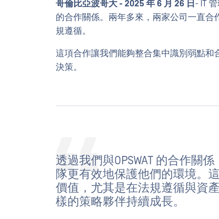
哥倫比亞波哥大 - 2025 年 6 月 26 日
- I
的合作關係。兩年多來，兩家公司一直合
規遵循。
這項合作讓我們能夠整合集中識別弱點和
決策。
透過我們與OPSWAT 的合作關
隊更有效地保護他們的環境。
價值，尤其是在法規遵循與資產保
樣的策略夥伴持續成長。