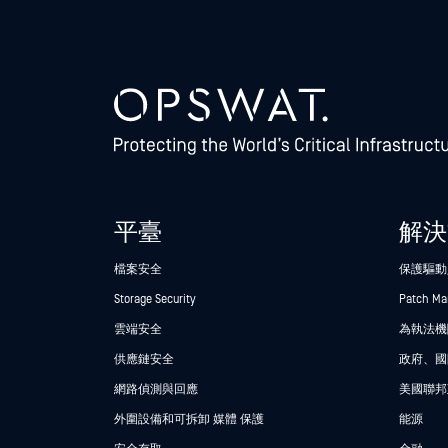
平臺
解決
檔案安全
保護驅動
Storage Security
Patch M
雲端安全
為執法機關
供應鏈安全
政府、國
網路偵測與回應
美國聯邦
外圍設備和可拆卸 媒體 保護
能源