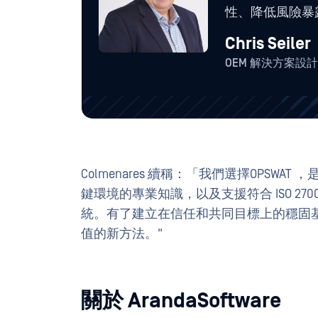
性、降低風險暴
Chris Seiler
OEM 解決方案設計
Colmenares 續稱：「我們選擇OPSWA
鍵環境的專業知識，以及支援符合 ISO 27001
統。有了建立在信任和共同目標上的穩固基礎
值的新方法。"
關於 ArandaSoftware