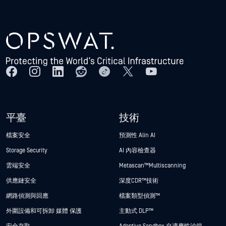
平臺
技術
檔案安全
預測性 Alin AI
Storage Security
AI 內容檢查器
雲端安全
Metascan™ Multiscanning
供應鏈安全
深度CDR™技術
網路偵測與回應
檔案類型偵測™
外圍設備和可拆卸 媒體 保護
主動式 DLP™