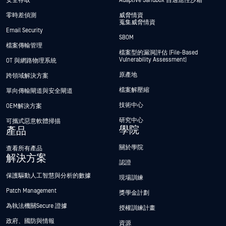
安全存取
Adaptive Sandbox 自適應性沙箱
零時差偵測
威脅情資
蒐集威脅情資
Email Security
SBOM
檔案傳輸管理
檔案型的漏洞評估 (File-Based
Vulnerability Assessment)
OT 與網路物理系統
原產地
跨領域解決方案
檔案解壓縮
單向傳輸閘道與安全閘道
技術中心
OEM解決方案
研究中心
可攜式惡意軟體掃描
學院
產品
關於學院
查看所有產品
解決方案
認證
保護驅動人工智慧與分析的數據
現場訓練
Patch Management
獎學金計劃
為執法機關Secure 證據
授權訓練計畫
政府、國防與情報
資源