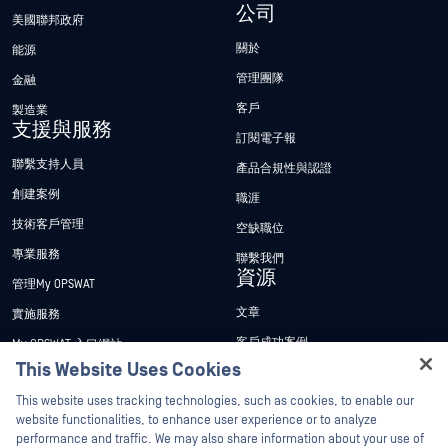
公司
美國聯邦政府
關於
能源
管理團隊
金融
客戶
製造業
支援與服務
訂閱電子報
聯繫支持人員
產品合規性與認證
創建案例
職涯
技術客戶管理
空缺職位
專業服務
聯繫我們
資源
管理My OPSWAT
文章
實施服務
客戶成功案例
My OPSWAT 入口網站
This Website Uses Cookies
新聞稿
技術檔案
Hey there!
This website uses tracking technologies, such as cookies, to enable our
新聞報導
訓練
I'm Ozzy, your OPSWAT virtual assistant.
website functionalities, to enhance user experience or to analyze
活動
漏洞通報計畫
How can I help you secure what's critical
performance and traffic. We may also share information about your use of