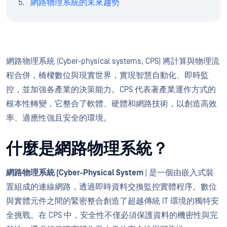
網路物理系統的未來趨勢
網路物理系統 (Cyber-physical systems, CPS) 將計算與物理流
程合併，橋樑數位與現實世界，實現智慧自動化、即時監
控，並加強各產業的決策能力。CPS 代表著產業運作方式的
根本性轉變，它整合了軟體、硬體和網路技術，以創造高效
率、適應性強且安全的環境。
什麼是網路物理系統？
網路物理系統 (Cyber-Physical System
) 是一個由嵌入式裝
置組成的連線網路，透過即時資料交換監控實體程序。數位
與實體元件之間的緊密整合創造了超越傳統 IT 環境的獨特安
全挑戰。在 CPS 中，安全性不僅必須保護資料的機密性與完