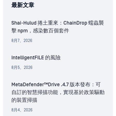
最新文章
Shai-Hulud 捲土重來：ChainDrop 蠕蟲襲
擊 npm，感染數百個套件
8月7、2026
IntelligentFILE 的風險
8月5、2026
MetaDefender™Drive .4.7 版本發布：可
自訂的智慧掃描功能，實現基於政策驅動
的裝置掃描
8月4、2026