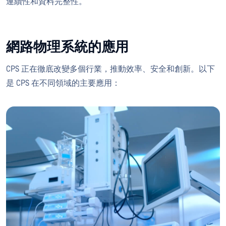
連續性和資料完整性。
網路物理系統的應用
CPS 正在徹底改變多個行業，推動效率、安全和創新。以下
是 CPS 在不同領域的主要應用：