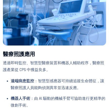
醫療照護應用
透過即時監控、智慧型醫療裝置和機器人輔助程序，醫療照
護產業從 CPS 中獲益良多。
遠端病患監控
：智慧型感應器可持續追蹤生命體征，讓
醫療照護人員能夠偵測異常並迅速反應。
機器人手術
：由 AI 驅動的機械手臂可協助進行更精準的
微創手術。