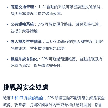
智慧交通管理
：由 AI 驅動的系統可動態調整交通號誌，
減少壅塞情況並提昇燃油效率。
公共運輸系統
：CPS 可協助優化路線、確保及時抵達，
並提升乘客體驗。
無人機及空中物流
：以 CPS 為基礎的無人機技術可用於
包裹運送、空中檢測和緊急應變。
鐵路系統自動化
：CPS 可透過預測維護、自動訊號及有
效率的排程，提升鐵路安全性。
挑戰與安全疑慮
隨著
IT 和 OT 系統的融合
，CPS 環境面臨不斷升級的網路安全
威脅。攻擊者 - 從國家國家到內部威脅和供應鏈漏洞 - 都會