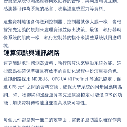
智慧型系統依賴感應器與致動器的合作，與周遭環境互動。
感測器可作為系統的感官，收集溫度或壓力等資料。
這些資料隨後會傳送到控制器，控制器就像大腦一樣，會根
據預先定義的規則來處理資訊並做出決策。最後，執行器就
像系統的肌肉一樣，執行控制器的指令來調整系統以回應環
境。
運算節點與通訊網路
運算節點處理感測器資料，執行演算法來驅動系統效能。這
些節點在確保準確且有效率的自動化過程中扮演重要角色。
通訊網路採用 MODBUS、OPC UA 和 Profinet 等通訊協定，促
進 CPS 元件之間的資料交換，確保大型系統的同步回應與協
調。5G、物聯網和邊緣運算等先進網路協定可增強 CPS 的功
能，加快資料傳輸速度並提高系統可靠性。
每個元件都是獨一無二的攻擊面，需要多層防護以確保作業