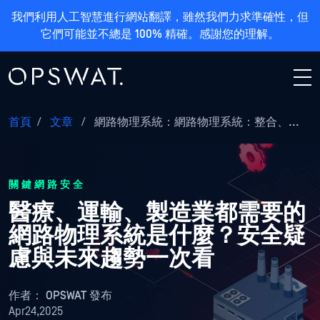
我們利用人工智慧進行網站翻譯，雖然我們力求準確性，但
它們可能並不總是 100% 精確。感謝您的理解。
首頁
/
文章
/
網路物理系統：網路物理系統：整合、...
關鍵網路安全
醫療、運輸、製造業都需要的
網路物理系統是什麼？安全疑
慮與未來趨勢一次看
作者：
OPSWAT 發布
Apr24,2025