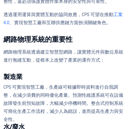
整性，還必須保護實體作業本身的安全性與可靠性。
透過運用運算與實體互動的協同效應，CPS 可望在推動
工業
4.0
、實現智慧工廠和互聯供應鏈方面扮演關鍵角色。
網路物理系統的重要性
網路物理系統透過建立智慧型網路，讓實體元件與數位系統
進行無縫互動，從根本上改變了產業的運作方式：
製造業
CPS 可實現智慧工廠，生產線可根據即時資料進行自我調
整，在減少浪費的同時優化產量。預測性維護系統可在設備
故障發生前預知故障，大幅減少停機時間。整合式控制系統
可簡化生產工作流程，減少人為錯誤，進而提高生產力與安
全性。
水/廢水