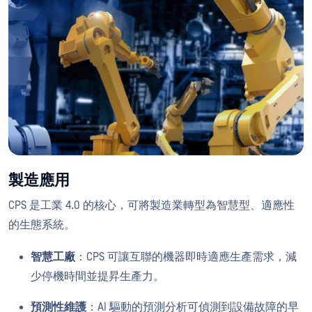
製造應用
CPS 是工業 4.0 的核心，可將製造業轉型為智慧型、適應性
的生態系統。
智慧工廠
：CPS 可讓互聯的機器即時適應生產需求，減
少停機時間並提昇生產力。
預測性維護
：AI 驅動的預測分析可偵測到設備故障的早