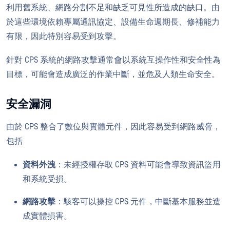
利用舊系統、網路分割不足和缺乏可見性所造成的缺口。由
於這些環境依賴專屬通訊協定、設備生命週期長、修補能力
有限，因此特別容易受到攻擊。
針對 CPS 系統的網路攻擊通常會以系統互操作性和安全性為
目標，可能會造成廣泛的作業中斷，並危及人類生命安全。
安全漏洞
由於 CPS 整合了數位與實體元件，因此容易受到網路威脅，
包括
資料外洩
：未經授權存取 CPS 資料可能會導致資訊盜用
和系統受損。
網路攻擊
：駭客可以操控 CPS 元件，中斷基本服務並造
成實體損害。