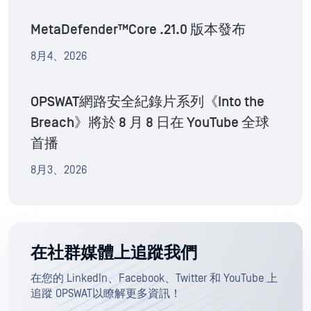
MetaDefender™Core .21.0 版本發布
8月4、2026
OPSWAT網路安全紀錄片系列《Into the
Breach》將於 8 月 8 日在 YouTube 全球
首播
8月3、2026
在社群媒體上追蹤我們
在您的 LinkedIn、Facebook、Twitter 和 YouTube 上
追蹤 OPSWAT以瞭解更多資訊！