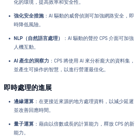
化的環境，提高效率和安全性。
強化安全措施
：AI 驅動的威脅偵測可加強網路安全，即
時降低風險。
NLP（自然語言處理）
：AI 驅動的聲控 CPS 介面可加強
人機互動。
AI 產生的洞察力
：CPS 將使用 AI 來分析龐大的資料集，
並產生可操作的智慧，以進行營運最佳化。
即時處理的進展
邊緣運算
：在更接近來源的地方處理資料，以減少延遲
並改善回應時間。
量子運算
：藉由以倍數成長的計算能力，釋放 CPS 的新
能力。