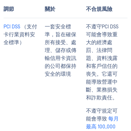
調節
關於
不合規風險
PCI DSS
（支付
一套安全標
不遵守PCI DSS
卡行業資料安
準，旨在確保
可能會導致重
全標準）
所有接受、處
大的經濟處
理、儲存或傳
罰、法律問
輸信用卡資訊
題、資料洩露
的公司都保持
和客戶信任的
安全的環境
喪失。它還可
能導致營運中
斷、業務損失
和詐欺責任。
不遵守規定可
能會導致
每月
最高 100,000