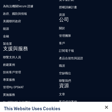
為執法機關Secure 證據
授權訓練計畫
政府、國防與情報
資源
公司
美國聯邦政府
關於
能源
管理團隊
金融
客戶
製造業
支援與服務
訂閱電子報
聯繫支持人員
產品合規性與認證
創建案例
職涯
技術客戶管理
空缺職位
專業服務
聯繫我們
資源
管理My OPSWAT
文章
實施服務
客戶成功案例
My OPSWAT 入口網站
This Website Uses Cookies
新聞稿
技術檔案