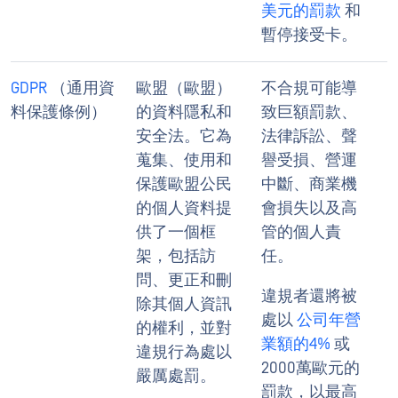
美元的罰款
和
暫停接受卡。
GDPR
（通用資
歐盟（歐盟）
不合規可能導
料保護條例）
的資料隱私和
致巨額罰款、
安全法。它為
法律訴訟、聲
蒐集、使用和
譽受損、營運
保護歐盟公民
中斷、商業機
的個人資料提
會損失以及高
供了一個框
管的個人責
架，包括訪
任。
問、更正和刪
違規者還將被
除其個人資訊
處以
公司年營
的權利，並對
業額的4%
或
違規行為處以
2000萬歐元的
嚴厲處罰。
罰款，以最高