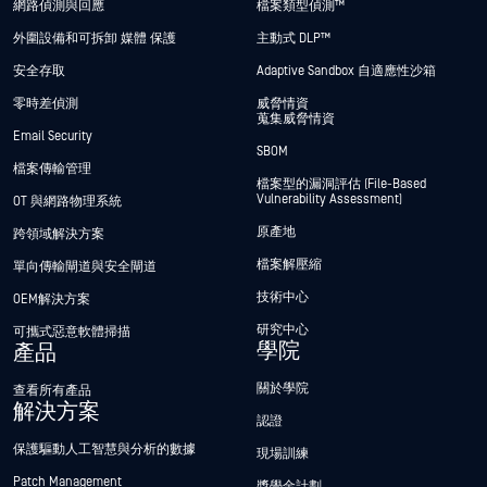
網路偵測與回應
檔案類型偵測™
外圍設備和可拆卸 媒體 保護
主動式 DLP™
安全存取
Adaptive Sandbox 自適應性沙箱
零時差偵測
威脅情資
蒐集威脅情資
Email Security
SBOM
檔案傳輸管理
檔案型的漏洞評估 (File-Based
Vulnerability Assessment)
OT 與網路物理系統
原產地
跨領域解決方案
檔案解壓縮
單向傳輸閘道與安全閘道
技術中心
OEM解決方案
研究中心
可攜式惡意軟體掃描
學院
產品
關於學院
查看所有產品
解決方案
認證
保護驅動人工智慧與分析的數據
現場訓練
Patch Management
獎學金計劃