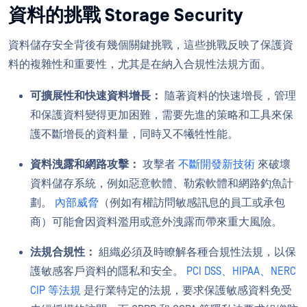
資料的挑戰 Storage Security
資料儲存安全背後有幾個關鍵挑戰，這些挑戰反映了保護資
料的複雜性和重要性，尤其是在納入合規性法規方面。
可擴展性和快速資料增長：
隨著資料的快速增長，管理
和保護資料變得更加困難，需要先進的策略和工具來保
護不斷增長的資料量，同時又不犧牲性能。
資料洩露和網路攻擊：
攻擊者
不斷開發新技術
來破壞
資料儲存系統，例如惡意軟體、勒索軟體和網路釣魚計
劃。
內部威脅
（例如有權訪問敏感訊息的員工或承包
商）可能會因資料濫用或意外洩露而帶來重大風險。
法規合規性：
組織必須及時瞭解各種合規性法規，以保
護敏感客戶資料的隱私和安全。
PCI DSS、HIPAA、NERC
CIP 等法規
是行業特定的法規，要求保護敏感資料免受