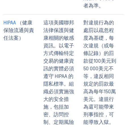
者為準。
HIPAA
（健康
這項美國聯邦
對違規行為的
保險流通與責
法律保護與健
處罰以疏忽程
任法案）
康相關的敏感
度為基礎，每
資訊。以電子
次違規（或每
方式傳輸特定
條記錄）的罰
交易的健康資
款從100美元到
訊的實體必須
50 000美元不
遵守 HIPAA 的
等，違反相同
隱私標準。組
規定的罰款最
織必須實施強
高為每年150萬
大的安全措
美元。違規行
施，包括加
為還可能帶來
密、訪問控
刑事指控，可
制、定期風險
能導致入獄。