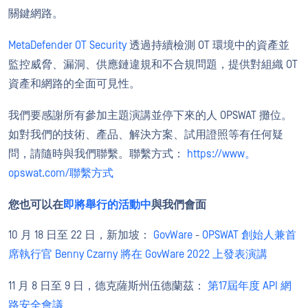
關鍵網路。
MetaDefender OT Security
透過持續檢測 OT 環境中的資產並
監控威脅、漏洞、供應鏈違規和不合規問題，提供對組織 OT
資產和網路的全面可見性。
我們要感謝所有參加主題演講並停下來的人 OPSWAT 攤位。
如對我們的技術、產品、解決方案、試用證照等有任何疑
問，請隨時與我們聯繫。聯繫方式：
https://www。
opswat.com/聯繫方式
您也可以在
即將舉行的活動中
與我們會面
10 月 18 日至 22 日，新加坡：
GovWare
-
OPSWAT 創始人兼首
席執行官 Benny Czarny 將在 GovWare 2022 上發表演講
11 月 8 日至 9 日，德克薩斯州伍德蘭茲：
第17屆年度 API 網
路安全會議