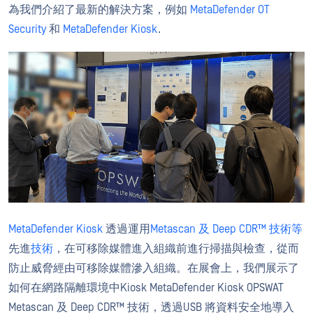
為我們介紹了最新的解決方案，例如
MetaDefender OT
Security
和
MetaDefender Kiosk
.
MetaDefender Kiosk
透過運用
Metascan 及
Deep CDR™ 技術等
先進
技術
，在可移除媒體進入組織前進行掃描與檢查，從而
防止威脅經由可移除媒體滲入組織。在展會上，我們展示了
如何在網路隔離環境中Kiosk MetaDefender Kiosk OPSWAT
Metascan 及 Deep CDR™ 技術，透過USB 將資料安全地導入