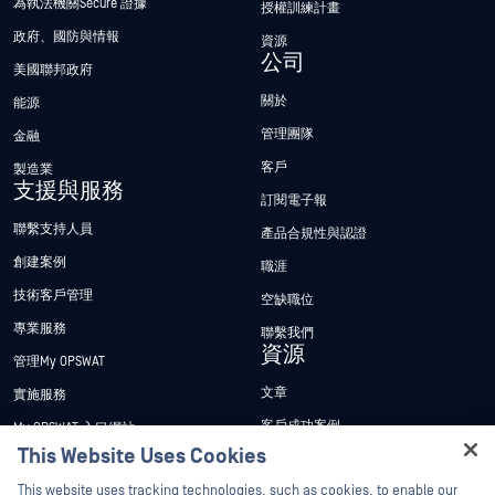
為執法機關Secure 證據
授權訓練計畫
政府、國防與情報
資源
公司
美國聯邦政府
關於
能源
管理團隊
金融
客戶
製造業
支援與服務
訂閱電子報
聯繫支持人員
產品合規性與認證
創建案例
職涯
技術客戶管理
空缺職位
專業服務
聯繫我們
資源
管理My OPSWAT
文章
實施服務
客戶成功案例
My OPSWAT 入口網站
This Website Uses Cookies
新聞稿
技術檔案
Hey there!
This website uses tracking technologies, such as cookies, to enable our
新聞報導
訓練