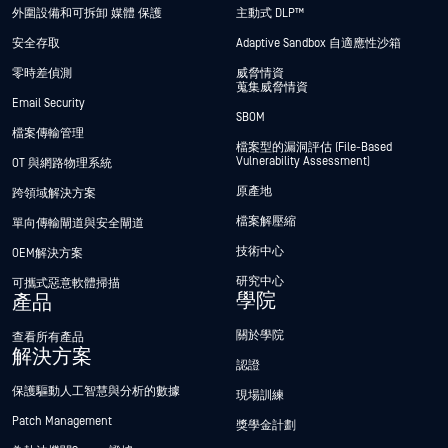
外圍設備和可拆卸 媒體 保護
主動式 DLP™
安全存取
Adaptive Sandbox 自適應性沙箱
零時差偵測
威脅情資
蒐集威脅情資
Email Security
SBOM
檔案傳輸管理
檔案型的漏洞評估 (File-Based
Vulnerability Assessment)
OT 與網路物理系統
原產地
跨領域解決方案
檔案解壓縮
單向傳輸閘道與安全閘道
技術中心
OEM解決方案
研究中心
可攜式惡意軟體掃描
學院
產品
關於學院
查看所有產品
解決方案
認證
保護驅動人工智慧與分析的數據
現場訓練
Patch Management
獎學金計劃