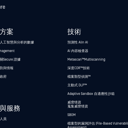
方案
技術
人工智慧與分析的數據
預測性 Alin AI
anagement
AI 內容檢查器
Secure 證據
Metascan™ Multiscanning
防與情報
深度CDR™技術
政府
檔案類型偵測™
主動式 DLP™
Adaptive Sandbox 自適應性沙箱
威脅情資
與服務
蒐集威脅情資
SBOM
人員
檔案型的漏洞評估 (File-Based Vulnerabili
Assessment)