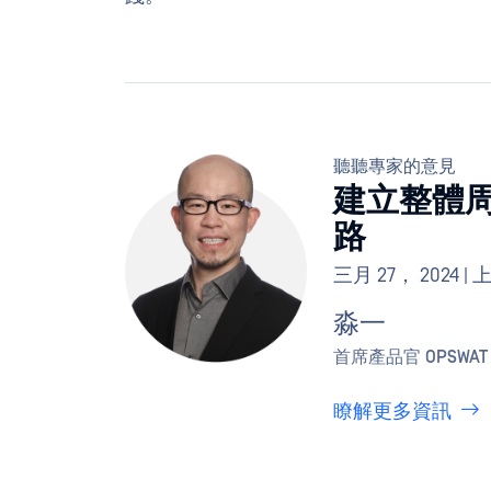
聽聽專家的意見
建立整體周界
路
三月 27， 2024 | 
淼一
首席產品官 OPSWAT
瞭解更多資訊