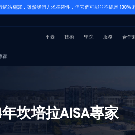
網站翻譯，雖然我們力求準確性，但它們可能並不總是 100%
平臺
技術
學院
服務
合作
A專家
024年坎培拉AISA專家