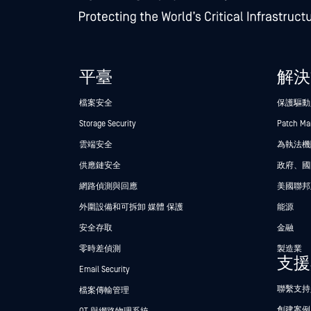
平臺
解決
檔案安全
保護驅動
Storage Security
Patch M
雲端安全
為執法機關
供應鏈安全
政府、國
網路偵測與回應
美國聯邦
外圍設備和可拆卸 媒體 保護
能源
安全存取
金融
零時差偵測
製造業
支援
Email Security
聯繫支持
檔案傳輸管理
創建案例