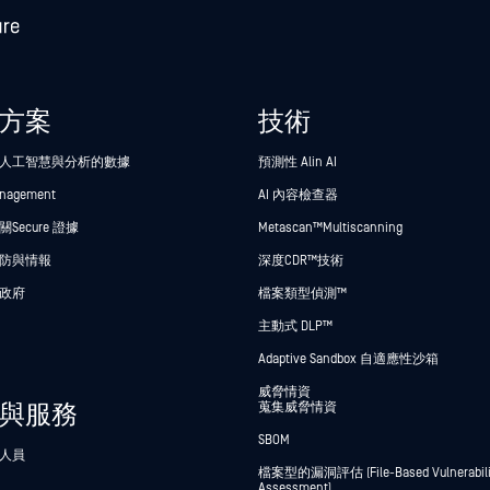
方案
技術
人工智慧與分析的數據
預測性 Alin AI
anagement
AI 內容檢查器
Secure 證據
Metascan™ Multiscanning
防與情報
深度CDR™技術
政府
檔案類型偵測™
主動式 DLP™
Adaptive Sandbox 自適應性沙箱
威脅情資
與服務
蒐集威脅情資
SBOM
人員
檔案型的漏洞評估 (File-Based Vulnerabili
Assessment)