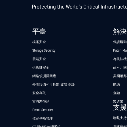
平臺
解決
檔案安全
保護驅動
Storage Security
Patch M
雲端安全
為執法機關
供應鏈安全
政府、國
網路偵測與回應
美國聯邦
外圍設備和可拆卸 媒體 保護
能源
安全存取
金融
零時差偵測
製造業
支援
Email Security
聯繫支持
檔案傳輸管理
創建案例