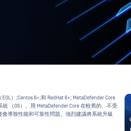
;Centos 6+;和 RedHat 6+; MetaDefender Core
統 （OS）。用 MetaDefender Core 在較舊的、不受
能會導致性能和可靠性問題。強烈建議將系統升級