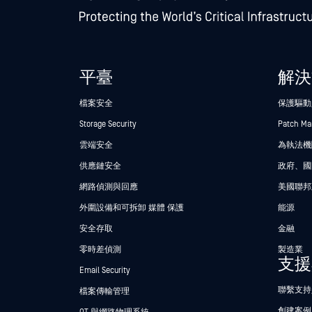
平臺
解決
檔案安全
保護驅動
Storage Security
Patch M
雲端安全
為執法機關
供應鏈安全
政府、國
網路偵測與回應
美國聯邦
外圍設備和可拆卸 媒體 保護
能源
安全存取
金融
零時差偵測
製造業
支援
Email Security
聯繫支持
檔案傳輸管理
創建案例