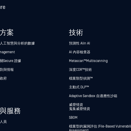
方案
技術
人工智慧與分析的數據
預測性 Alin AI
anagement
AI 內容檢查器
Secure 證據
Metascan™ Multiscanning
防與情報
深度CDR™技術
政府
檔案類型偵測™
主動式 DLP™
Adaptive Sandbox 自適應性沙箱
威脅情資
與服務
蒐集威脅情資
SBOM
人員
檔案型的漏洞評估 (File-Based Vulnerabili
Assessment)