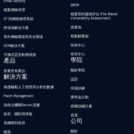
Email Security
SBOM
檔案傳輸管理
檔案型的漏洞評估 (File-Based
Vulnerability Assessment)
OT 與網路物理系統
原產地
跨領域解決方案
檔案解壓縮
單向傳輸閘道與安全閘道
技術中心
OEM解決方案
研究中心
可攜式惡意軟體掃描
學院
產品
關於學院
查看所有產品
解決方案
認證
保護驅動人工智慧與分析的數據
現場訓練
Patch Management
獎學金計劃
為執法機關Secure 證據
授權訓練計畫
政府、國防與情報
資源
公司
美國聯邦政府
關於
能源