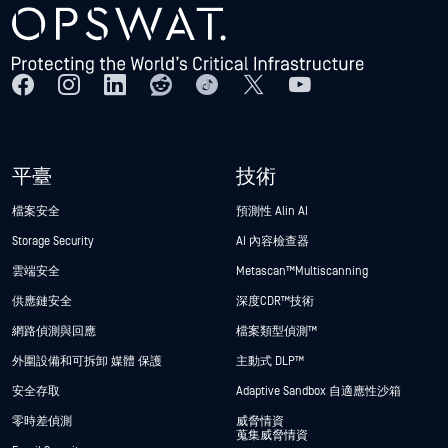
平臺
技術
檔案安全
預測性 Alin AI
Storage Security
AI 內容檢查器
雲端安全
Metascan™ Multiscanning
供應鏈安全
深度CDR™技術
網路偵測與回應
檔案類型偵測™
外圍設備和可拆卸 媒體 保護
主動式 DLP™
安全存取
Adaptive Sandbox 自適應性沙箱
零時差偵測
威脅情資
蒐集威脅情資