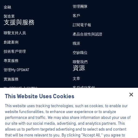
管理團隊
金融
客戶
製造業
支援與服務
訂閱電子報
聯繫支持人員
產品合規性與認證
創建案例
職涯
技術客戶管理
空缺職位
專業服務
聯繫我們
資源
管理My OPSWAT
文章
實施服務
客戶成功案例
My OPSWAT 入口網站
This Website Uses Cookies
新聞稿
技術檔案
Hey there!
This website uses tracking technologies, such as cookies, to enable our
新聞報導
訓練
I'm Ozzy, your OPSWAT virtual assistant.
website functionalities, to enhance user experience or to analyze
活動
漏洞通報計畫
How can I help you secure what's critical
performance and traffic. We may also share information about your use of
合作夥伴
today?
our site with our social media, advertising, and analytics partners. This
網路研討會
allows us to perform targeted advertising and to select ads and content
認證
產品型錄
that will be more relevant to you. By clicking “Accept All,” you agree to