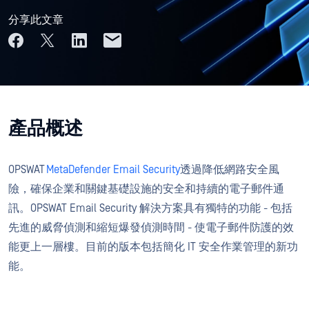
分享此文章
產品概述
OPSWAT
MetaDefender Email Security
透過降低網路安全風
險，確保企業和關鍵基礎設施的安全和持續的電子郵件通
訊。OPSWAT Email Security 解決方案具有獨特的功能 - 包括
先進的威脅偵測和縮短爆發偵測時間 - 使電子郵件防護的效
能更上一層樓。目前的版本包括簡化 IT 安全作業管理的新功
能。