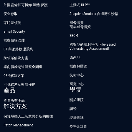
外圍設備和可拆卸 媒體 保護
主動式 DLP™
安全存取
Adaptive Sandbox 自適應性沙箱
零時差偵測
威脅情資
蒐集威脅情資
Email Security
SBOM
檔案傳輸管理
檔案型的漏洞評估 (File-Based
Vulnerability Assessment)
OT 與網路物理系統
原產地
跨領域解決方案
檔案解壓縮
單向傳輸閘道與安全閘道
技術中心
OEM解決方案
研究中心
可攜式惡意軟體掃描
學院
產品
關於學院
查看所有產品
解決方案
認證
保護驅動人工智慧與分析的數據
現場訓練
Patch Management
獎學金計劃