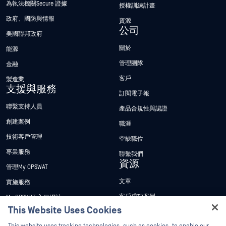
為執法機關Secure 證據
授權訓練計畫
政府、國防與情報
資源
公司
美國聯邦政府
關於
能源
管理團隊
金融
客戶
製造業
支援與服務
訂閱電子報
聯繫支持人員
產品合規性與認證
創建案例
職涯
技術客戶管理
空缺職位
專業服務
聯繫我們
資源
管理My OPSWAT
文章
實施服務
客戶成功案例
My OPSWAT 入口網站
This Website Uses Cookies
新聞稿
技術檔案
Hey there!