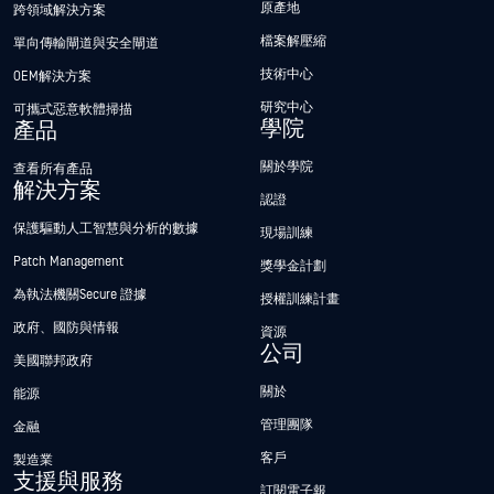
原產地
跨領域解決方案
檔案解壓縮
單向傳輸閘道與安全閘道
技術中心
OEM解決方案
研究中心
可攜式惡意軟體掃描
學院
產品
關於學院
查看所有產品
解決方案
認證
保護驅動人工智慧與分析的數據
現場訓練
Patch Management
獎學金計劃
為執法機關Secure 證據
授權訓練計畫
政府、國防與情報
資源
公司
美國聯邦政府
關於
能源
管理團隊
金融
客戶
製造業
支援與服務
訂閱電子報