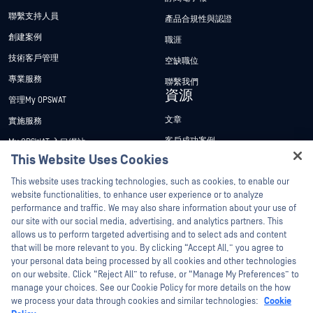
聯繫支持人員
產品合規性與認證
創建案例
職涯
技術客戶管理
空缺職位
專業服務
聯繫我們
資源
管理My OPSWAT
文章
實施服務
客戶成功案例
My OPSWAT 入口網站
This Website Uses Cookies
新聞稿
技術檔案
Hey there!
This website uses tracking technologies, such as cookies, to enable our
新聞報導
訓練
I'm Ozzy, your OPSWAT virtual assistant.
website functionalities, to enhance user experience or to analyze
活動
漏洞通報計畫
How can I help you secure what's critical
performance and traffic. We may also share information about your use of
合作夥伴
today?
our site with our social media, advertising, and analytics partners. This
網路研討會
allows us to perform targeted advertising and to select ads and content
認證
產品型錄
that will be more relevant to you. By clicking “Accept All,” you agree to
your personal data being processed by all cookies and other technologies
技術合作夥伴
白皮書
on our website. Click “Reject All” to refuse, or “Manage My Preferences” to
管道合作夥伴計劃
免費工具
manage your choices. See our Cookie Policy for more details on the how
we process your data through cookies and similar technologies:
Cookie