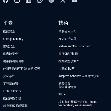
平臺
技術
檔案安全
預測性 Alin AI
Storage Security
AI 內容檢查器
雲端安全
Metascan™ Multiscanning
供應鏈安全
深度CDR™技術
網路偵測與回應
檔案類型偵測™
外圍設備和可拆卸 媒體 保護
主動式 DLP™
安全存取
Adaptive Sandbox 自適應性沙箱
零時差偵測
威脅情資
蒐集威脅情資
Email Security
SBOM
檔案傳輸管理
檔案型的漏洞評估 (File-Based
Vulnerability Assessment)
OT 與網路物理系統