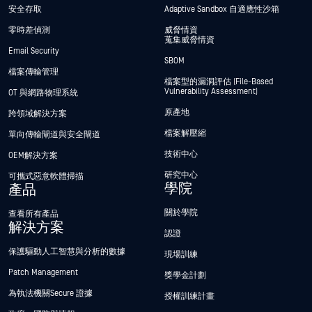
安全存取
Adaptive Sandbox 自適應性沙箱
零時差偵測
威脅情資
蒐集威脅情資
Email Security
SBOM
檔案傳輸管理
檔案型的漏洞評估 (File-Based
Vulnerability Assessment)
OT 與網路物理系統
原產地
跨領域解決方案
檔案解壓縮
單向傳輸閘道與安全閘道
技術中心
OEM解決方案
研究中心
可攜式惡意軟體掃描
學院
產品
關於學院
查看所有產品
解決方案
認證
保護驅動人工智慧與分析的數據
現場訓練
Patch Management
獎學金計劃
為執法機關Secure 證據
授權訓練計畫