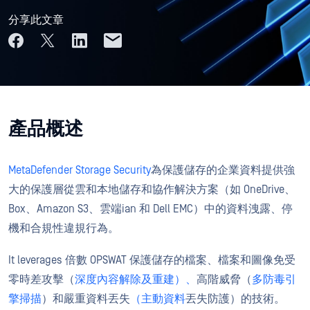
分享此文章
產品概述
MetaDefender Storage Security
為保護儲存的企業資料
提供強
大的保護層從雲和本地儲存
和協作解決方案（如 OneDrive、
Box、Amazon S3、
雲端ian
和 Dell EMC
）
中的資料洩露、停
機和合規性違規行為
。
It l
everag
es
倍數 OPSWAT
保護
儲存
的檔案、檔案和圖像
免受
零時差攻擊（
深度內容解除及重建）、
高階威脅
（
多防毒引
擎掃描
）
和
嚴重資料丟失
（主動資料
丟失
防護
）
的技術
。