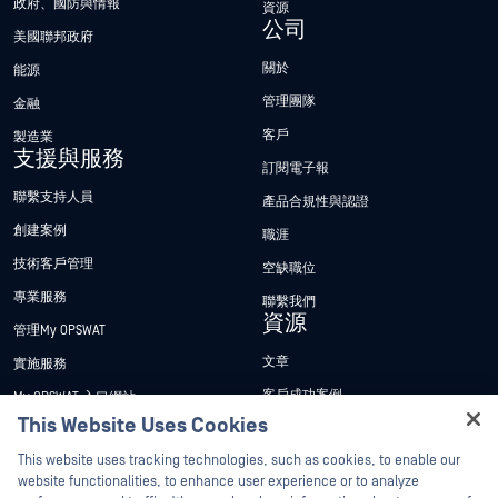
政府、國防與情報
資源
公司
美國聯邦政府
關於
能源
管理團隊
金融
客戶
製造業
支援與服務
訂閱電子報
聯繫支持人員
產品合規性與認證
創建案例
職涯
技術客戶管理
空缺職位
專業服務
聯繫我們
資源
管理My OPSWAT
文章
實施服務
客戶成功案例
My OPSWAT 入口網站
This Website Uses Cookies
新聞稿
技術檔案
Hey there!
This website uses tracking technologies, such as cookies, to enable our
新聞報導
訓練
I'm Ozzy, your OPSWAT virtual assistant.
website functionalities, to enhance user experience or to analyze
活動
漏洞通報計畫