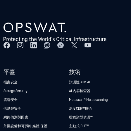
平臺
技術
檔案安全
預測性 Alin AI
Storage Security
AI 內容檢查器
雲端安全
Metascan™ Multiscanning
供應鏈安全
深度CDR™技術
網路偵測與回應
檔案類型偵測™
外圍設備和可拆卸 媒體 保護
主動式 DLP™