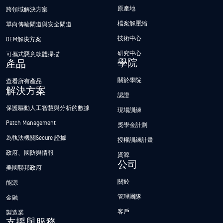
原產地
跨領域解決方案
檔案解壓縮
單向傳輸閘道與安全閘道
技術中心
OEM解決方案
研究中心
可攜式惡意軟體掃描
學院
產品
關於學院
查看所有產品
解決方案
認證
保護驅動人工智慧與分析的數據
現場訓練
Patch Management
獎學金計劃
為執法機關Secure 證據
授權訓練計畫
政府、國防與情報
資源
公司
美國聯邦政府
關於
能源
管理團隊
金融
客戶
製造業
支援與服務