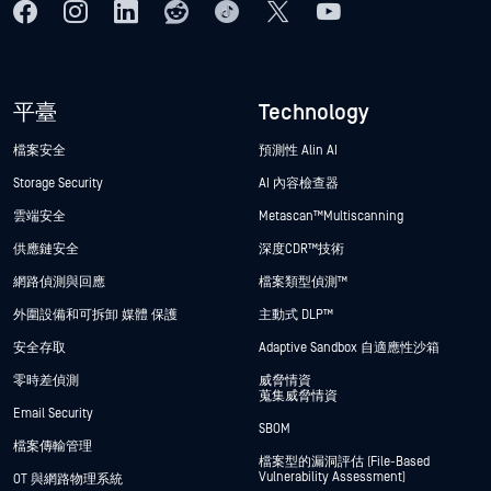
平臺
Technology
檔案安全
預測性 Alin AI
Storage Security
AI 內容檢查器
雲端安全
Metascan™ Multiscanning
供應鏈安全
深度CDR™技術
網路偵測與回應
檔案類型偵測™
外圍設備和可拆卸 媒體 保護
主動式 DLP™
安全存取
Adaptive Sandbox 自適應性沙箱
零時差偵測
威脅情資
蒐集威脅情資
Email Security
SBOM
檔案傳輸管理
檔案型的漏洞評估 (File-Based
Vulnerability Assessment)
OT 與網路物理系統