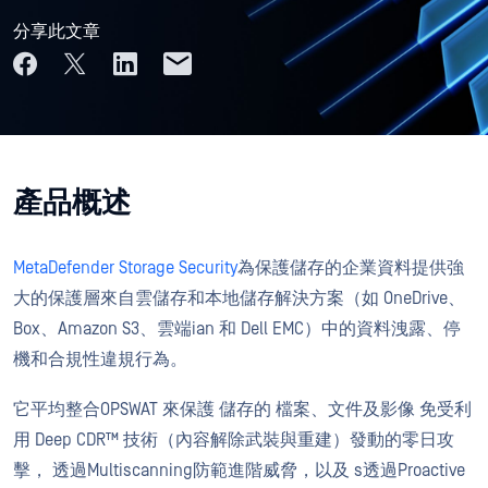
分享此文章
產品概述
MetaDefender Storage Security
為保護儲存的企業資料
提供強
大的保護層來自雲儲存和本地儲存
解決方案（如 OneDrive、
Box、Amazon S3、
雲端ian
和 Dell EMC
）
中的資料洩露、停
機和合規性違規行為
。
它
平均
整合
OPSWAT
來保護
儲存的
檔案、文件及影像
免受利
用 Deep CDR™ 技術（內容解除武裝與重建）發動的零日攻
擊
，
透過Multiscanning防範進階威脅，
以及
s
透過Proactive