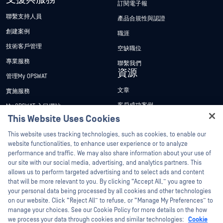
訂閱電子報
聯繫支持人員
產品合規性與認證
創建案例
職涯
技術客戶管理
空缺職位
專業服務
聯繫我們
資源
管理My OPSWAT
文章
實施服務
客戶成功案例
My OPSWAT 入口網站
This Website Uses Cookies
新聞稿
技術檔案
This website uses tracking technologies, such as cookies, to enable our
新聞報導
訓練
website functionalities, to enhance user experience or to analyze
活動
漏洞通報計畫
performance and traffic. We may also share information about your use of
合作夥伴
our site with our social media, advertising, and analytics partners. This
網路研討會
allows us to perform targeted advertising and to select ads and content
認證
產品型錄
that will be more relevant to you. By clicking “Accept All,” you agree to
your personal data being processed by all cookies and other technologies
技術合作夥伴
白皮書
on our website. Click “Reject All” to refuse, or “Manage My Preferences” to
管道合作夥伴計劃
免費工具
manage your choices. See our Cookie Policy for more details on the how
we process your data through cookies and similar technologies:
Cookie