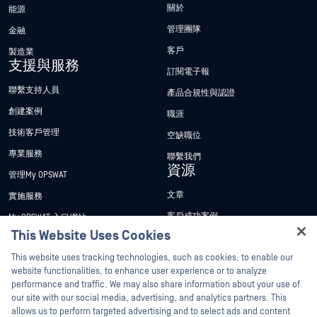
關於
能源
管理團隊
金融
客戶
製造業
支援與服務
訂閱電子報
聯繫支持人員
產品合規性與認證
創建案例
職涯
技術客戶管理
空缺職位
專業服務
聯繫我們
資源
管理My OPSWAT
文章
實施服務
客戶成功案例
My OPSWAT 入口網站
This Website Uses Cookies
新聞稿
技術檔案
Hey there!
This website uses tracking technologies, such as cookies, to enable our
新聞報導
訓練
I'm Ozzy, your OPSWAT virtual assistant.
website functionalities, to enhance user experience or to analyze
活動
漏洞通報計畫
How can I help you secure what's critical
performance and traffic. We may also share information about your use of
合作夥伴
today?
our site with our social media, advertising, and analytics partners. This
網路研討會
allows us to perform targeted advertising and to select ads and content