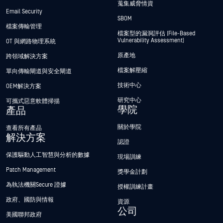
蒐集威脅情資
Email Security
SBOM
檔案傳輸管理
檔案型的漏洞評估 (File-Based
Vulnerability Assessment)
OT 與網路物理系統
原產地
跨領域解決方案
檔案解壓縮
單向傳輸閘道與安全閘道
技術中心
OEM解決方案
研究中心
可攜式惡意軟體掃描
學院
產品
關於學院
查看所有產品
解決方案
認證
保護驅動人工智慧與分析的數據
現場訓練
Patch Management
獎學金計劃
為執法機關Secure 證據
授權訓練計畫
政府、國防與情報
資源
公司
美國聯邦政府