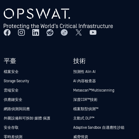
平臺
技術
檔案安全
預測性 Alin AI
Storage Security
AI 內容檢查器
雲端安全
Metascan™ Multiscanning
供應鏈安全
深度CDR™技術
網路偵測與回應
檔案類型偵測™
外圍設備和可拆卸 媒體 保護
主動式 DLP™
安全存取
Adaptive Sandbox 自適應性沙箱
零時差偵測
威脅情資