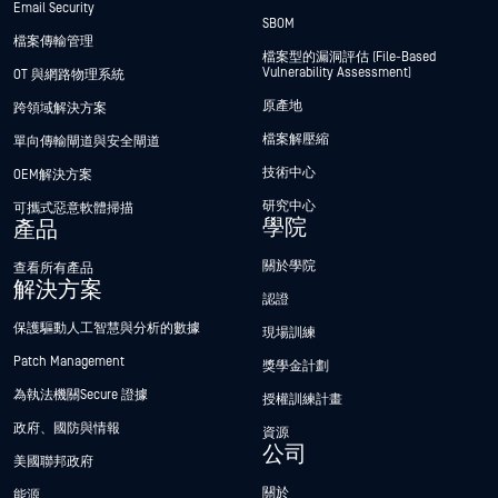
Email Security
SBOM
檔案傳輸管理
檔案型的漏洞評估 (File-Based
Vulnerability Assessment)
OT 與網路物理系統
原產地
跨領域解決方案
檔案解壓縮
單向傳輸閘道與安全閘道
技術中心
OEM解決方案
研究中心
可攜式惡意軟體掃描
學院
產品
關於學院
查看所有產品
解決方案
認證
保護驅動人工智慧與分析的數據
現場訓練
Patch Management
獎學金計劃
為執法機關Secure 證據
授權訓練計畫
政府、國防與情報
資源
公司
美國聯邦政府
關於
能源