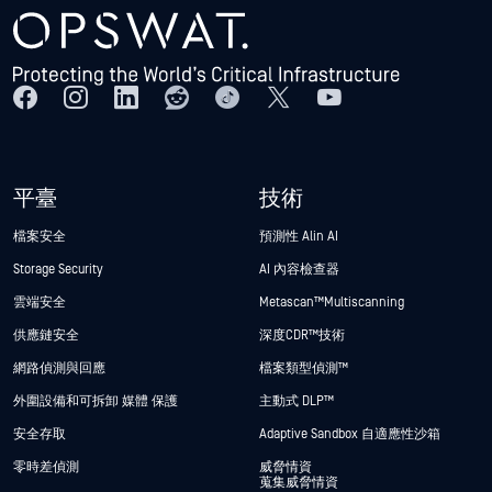
平臺
技術
檔案安全
預測性 Alin AI
Storage Security
AI 內容檢查器
雲端安全
Metascan™ Multiscanning
供應鏈安全
深度CDR™技術
網路偵測與回應
檔案類型偵測™
外圍設備和可拆卸 媒體 保護
主動式 DLP™
安全存取
Adaptive Sandbox 自適應性沙箱
零時差偵測
威脅情資
蒐集威脅情資