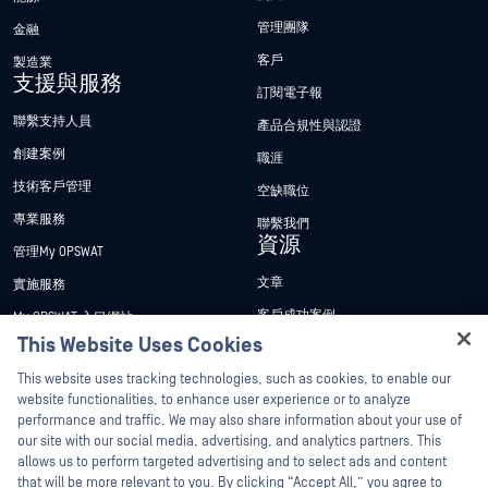
管理團隊
金融
客戶
製造業
支援與服務
訂閱電子報
聯繫支持人員
產品合規性與認證
創建案例
職涯
技術客戶管理
空缺職位
專業服務
聯繫我們
資源
管理My OPSWAT
文章
實施服務
客戶成功案例
My OPSWAT 入口網站
This Website Uses Cookies
新聞稿
技術檔案
Hey there!
This website uses tracking technologies, such as cookies, to enable our
新聞報導
訓練
I'm Ozzy, your OPSWAT virtual assistant.
website functionalities, to enhance user experience or to analyze
活動
漏洞通報計畫
How can I help you secure what's critical
performance and traffic. We may also share information about your use of
合作夥伴
today?
our site with our social media, advertising, and analytics partners. This
網路研討會
allows us to perform targeted advertising and to select ads and content
認證
產品型錄
that will be more relevant to you. By clicking “Accept All,” you agree to