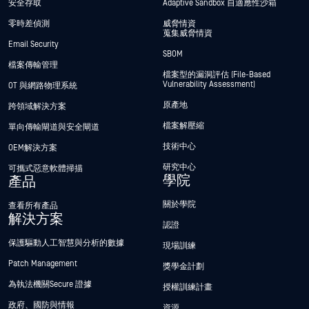
安全存取
Adaptive Sandbox 自適應性沙箱
零時差偵測
威脅情資
蒐集威脅情資
Email Security
SBOM
檔案傳輸管理
檔案型的漏洞評估 (File-Based
Vulnerability Assessment)
OT 與網路物理系統
原產地
跨領域解決方案
檔案解壓縮
單向傳輸閘道與安全閘道
技術中心
OEM解決方案
研究中心
可攜式惡意軟體掃描
學院
產品
關於學院
查看所有產品
解決方案
認證
保護驅動人工智慧與分析的數據
現場訓練
Patch Management
獎學金計劃
為執法機關Secure 證據
授權訓練計畫
政府、國防與情報
資源