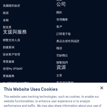
公司
美國聯邦政府
關於
能源
管理團隊
金融
客戶
製造業
支援與服務
訂閱電子報
聯繫支持人員
產品合規性與認證
創建案例
職涯
技術客戶管理
空缺職位
專業服務
聯繫我們
資源
管理My OPSWAT
文章
實施服務
客戶成功案例
My OPSWAT 入口網站
This Website Uses Cookies
新聞稿
技術檔案
Hey there!
This website uses tracking technologies, such as cookies, to enable our
新聞報導
訓練
I'm Ozzy, your OPSWAT virtual assistant.
website functionalities, to enhance user experience or to analyze
活動
漏洞通報計畫
How can I help you secure what's critical
performance and traffic. We may also share information about your use of