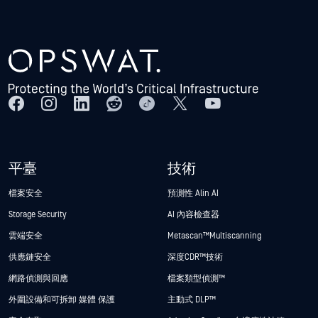
平臺
技術
檔案安全
預測性 Alin AI
Storage Security
AI 內容檢查器
雲端安全
Metascan™ Multiscanning
供應鏈安全
深度CDR™技術
網路偵測與回應
檔案類型偵測™
外圍設備和可拆卸 媒體 保護
主動式 DLP™