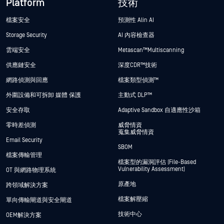
Platform
技術
檔案安全
預測性 Alin AI
Storage Security
AI 內容檢查器
雲端安全
Metascan™ Multiscanning
供應鏈安全
深度CDR™技術
網路偵測與回應
檔案類型偵測™
外圍設備和可拆卸 媒體 保護
主動式 DLP™
安全存取
Adaptive Sandbox 自適應性沙箱
零時差偵測
威脅情資
蒐集威脅情資
Email Security
SBOM
檔案傳輸管理
檔案型的漏洞評估 (File-Based
Vulnerability Assessment)
OT 與網路物理系統
原產地
跨領域解決方案
檔案解壓縮
單向傳輸閘道與安全閘道
技術中心
OEM解決方案