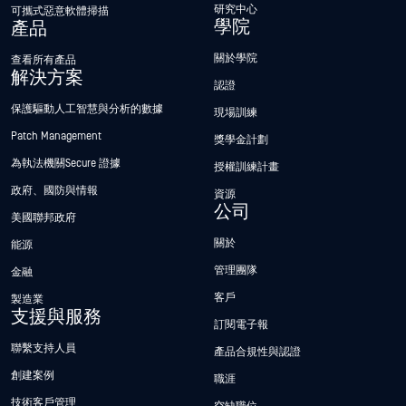
研究中心
可攜式惡意軟體掃描
學院
產品
關於學院
查看所有產品
解決方案
認證
保護驅動人工智慧與分析的數據
現場訓練
Patch Management
獎學金計劃
為執法機關Secure 證據
授權訓練計畫
政府、國防與情報
資源
公司
美國聯邦政府
關於
能源
管理團隊
金融
客戶
製造業
支援與服務
訂閱電子報
聯繫支持人員
產品合規性與認證
創建案例
職涯
技術客戶管理