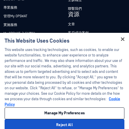
空缺職位
專業服務
聯繫我們
資源
管理My OPSWAT
文章
實施服務
客戶成功案例
My OPSWAT 入口網站
This Website Uses Cookies
新聞稿
技術檔案
Hey there!
This website uses tracking technologies, such as cookies, to enable our
新聞報導
訓練
I'm Ozzy, your OPSWAT virtual assistant.
website functionalities, to enhance user experience or to analyze
活動
漏洞通報計畫
How can I help you secure what's critical
performance and traffic. We may also share information about your use of
合作夥伴
today?
our site with our social media, advertising, and analytics partners. This
網路研討會
allows us to perform targeted advertising and to select ads and content
認證
產品型錄
that will be more relevant to you. By clicking “Accept All,” you agree to
your personal data being processed by all cookies and other technologies
技術合作夥伴
白皮書
on our website. Click “Reject All” to refuse, or “Manage My Preferences” to
管道合作夥伴計劃
免費工具
manage your choices. See our Cookie Policy for more details on the how
we process your data through cookies and similar technologies:
Cookie
Policy
©2026OPSWAT . 保留所有權利。OPSWAT、MetaDefender、Metascan、
MetaAccess、OPSWAT 、Trust no File. Trust No Device.、OPSWAT 、Protecting the
Manage My Preferences
World's Critical Infrastructure、Deep CDR™ Technology、InQuest、InQuest標誌、
DFI、RetroHunt、Deep File Inspection 及 Join the Hunt 均為OPSWAT 之商標。第三
方商標均為其各自所有者之財產。
Reject All
法律聲明
隱私權政策
管理 Cookie 偏好
您的加州隱私權選擇