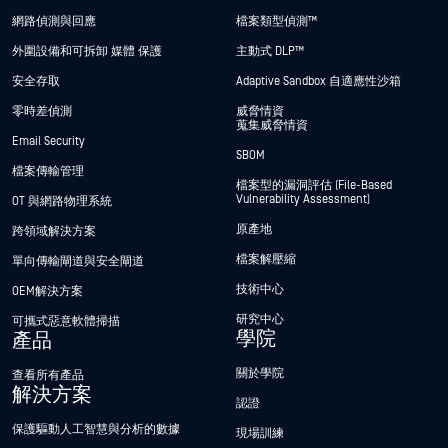
網路偵測與回應
檔案類型偵測™
外圍設備和可拆卸 媒體 保護
主動式 DLP™
安全存取
Adaptive Sandbox 自適應性沙箱
零時差偵測
威脅情資
蒐集威脅情資
Email Security
SBOM
檔案傳輸管理
檔案型的漏洞評估 (File-Based
Vulnerability Assessment)
OT 與網路物理系統
原產地
跨領域解決方案
檔案解壓縮
單向傳輸閘道與安全閘道
技術中心
OEM解決方案
研究中心
可攜式惡意軟體掃描
學院
產品
關於學院
查看所有產品
解決方案
認證
保護驅動人工智慧與分析的數據
現場訓練