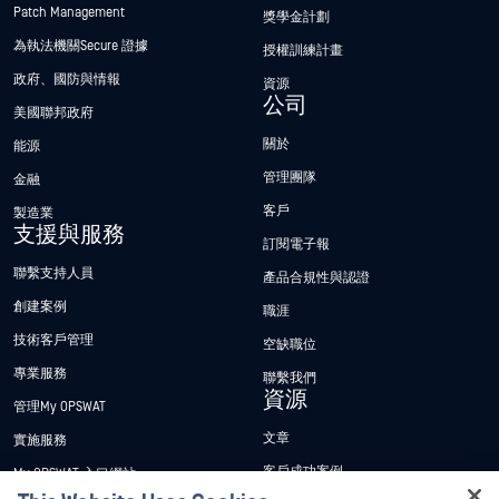
Patch Management
獎學金計劃
為執法機關Secure 證據
授權訓練計畫
政府、國防與情報
資源
公司
美國聯邦政府
關於
能源
管理團隊
金融
客戶
製造業
支援與服務
訂閱電子報
聯繫支持人員
產品合規性與認證
創建案例
職涯
技術客戶管理
空缺職位
專業服務
聯繫我們
資源
管理My OPSWAT
文章
實施服務
客戶成功案例
My OPSWAT 入口網站