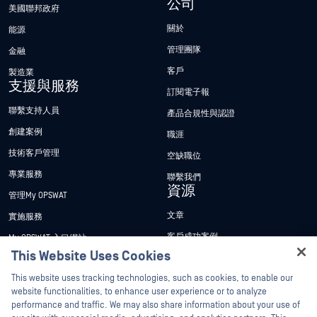
公司
美國聯邦政府
關於
能源
管理團隊
金融
客戶
製造業
支援與服務
訂閱電子報
聯繫支持人員
產品合規性與認證
創建案例
職涯
技術客戶管理
空缺職位
專業服務
聯繫我們
資源
管理My OPSWAT
文章
實施服務
客戶成功案例
My OPSWAT 入口網站
This Website Uses Cookies
新聞稿
技術檔案
Hey there!
This website uses tracking technologies, such as cookies, to enable our
新聞報導
訓練
I'm Ozzy, your OPSWAT virtual assistant.
website functionalities, to enhance user experience or to analyze
活動
漏洞通報計畫
How can I help you secure what's critical
performance and traffic. We may also share information about your use of
合作夥伴