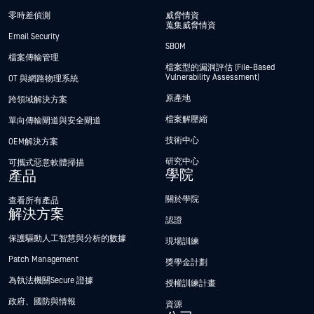
零時差偵測
威脅情資
蒐集威脅情資
Email Security
SBOM
檔案傳輸管理
檔案型的漏洞評估 (File-Based
Vulnerability Assessment)
OT 與網路物理系統
原產地
跨領域解決方案
檔案解壓縮
單向傳輸閘道與安全閘道
技術中心
OEM解決方案
研究中心
可攜式惡意軟體掃描
學院
產品
關於學院
查看所有產品
解決方案
認證
保護驅動人工智慧與分析的數據
現場訓練
Patch Management
獎學金計劃
為執法機關Secure 證據
授權訓練計畫
政府、國防與情報
資源