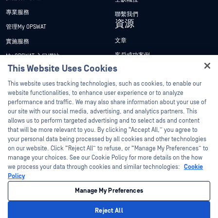
專業服務
聯繫我們
資源
管理My OPSWAT
文章
實施服務
客戶成功案例
My OPSWAT 入口網站
This Website Uses Cookies
新聞稿
技術檔案
Hey there!
This website uses tracking technologies, such as cookies, to enable our
新聞報導
訓練
I'm Ozzy, your OPSWAT virtual assistant.
website functionalities, to enhance user experience or to analyze
活動
漏洞通報計畫
How can I help you secure what's critical
performance and traffic. We may also share information about your use of
合作夥伴
today?
our site with our social media, advertising, and analytics partners. This
網路研討會
allows us to perform targeted advertising and to select ads and content
認證
產品型錄
that will be more relevant to you. By clicking “Accept All,” you agree to
your personal data being processed by all cookies and other technologies
技術合作夥伴
白皮書
on our website. Click “Reject All” to refuse, or “Manage My Preferences” to
管道合作夥伴計劃
免費工具
manage your choices. See our Cookie Policy for more details on the how
we process your data through cookies and similar technologies:
Cookie
Policy
©2026OPSWAT . 保留所有權利。OPSWAT、MetaDefender、Metascan、
MetaAccess、OPSWAT 、Trust no File. Trust No Device.、OPSWAT 、Protecting the
Manage My Preferences
World's Critical Infrastructure、Deep CDR™ Technology、InQuest、InQuest標誌、
DFI、RetroHunt、Deep File Inspection 及 Join the Hunt 均為OPSWAT 之商標。第三
方商標均為其各自所有者之財產。
Reject All
法律聲明
隱私權政策
管理 Cookie 偏好
您的加州隱私權選擇