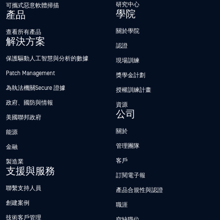
研究中心
可攜式惡意軟體掃描
學院
產品
關於學院
查看所有產品
解決方案
認證
保護驅動人工智慧與分析的數據
現場訓練
Patch Management
獎學金計劃
為執法機關Secure 證據
授權訓練計畫
政府、國防與情報
資源
公司
美國聯邦政府
關於
能源
管理團隊
金融
客戶
製造業
支援與服務
訂閱電子報
聯繫支持人員
產品合規性與認證
創建案例
職涯
技術客戶管理
空缺職位