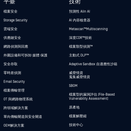
平臺
技術
檔案安全
預測性 Alin AI
Storage Security
AI 內容檢查器
雲端安全
Metascan™ Multiscanning
供應鏈安全
深度CDR™技術
網路偵測與回應
檔案類型偵測™
外圍設備和可拆卸 媒體 保護
主動式 DLP™
安全存取
Adaptive Sandbox 自適應性沙箱
零時差偵測
威脅情資
蒐集威脅情資
Email Security
SBOM
檔案傳輸管理
檔案型的漏洞評估 (File-Based
Vulnerability Assessment)
OT 與網路物理系統
原產地
跨領域解決方案
檔案解壓縮
單向傳輸閘道與安全閘道
技術中心
OEM解決方案