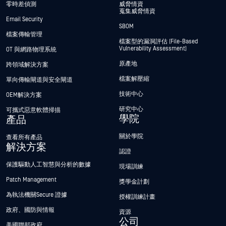
零時差偵測
威脅情資
蒐集威脅情資
Email Security
SBOM
檔案傳輸管理
檔案型的漏洞評估 (File-Based
Vulnerability Assessment)
OT 與網路物理系統
原產地
跨領域解決方案
檔案解壓縮
單向傳輸閘道與安全閘道
技術中心
OEM解決方案
研究中心
可攜式惡意軟體掃描
學院
產品
關於學院
查看所有產品
解決方案
認證
保護驅動人工智慧與分析的數據
現場訓練
Patch Management
獎學金計劃
為執法機關Secure 證據
授權訓練計畫
政府、國防與情報
資源
公司
美國聯邦政府