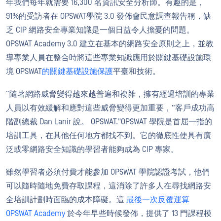
年我們每年就需要 16,300 名資訊安全分析師。有趣的是，
91%的受訪者在 OPSWAT學院 3.0 發佈會民意調查報告稱，缺
乏 CIP 網路安全專業知識是一個日益令人擔憂的問題。
OPSWAT Academy 3.0 建立在基本的網路安全原則之上，並教
導專業人員在整合時將這些專業知識應用於關鍵基礎設施環
境 OPSWAT
的關鍵基礎設施保護
平臺和技術。
“隨著網路威脅變得越來越普遍和複雜，擁有經過培訓的專業
人員以有效緩解和應對這些威脅變得更加重要，”客戶成功高
階副總裁 Dan Lanir 說。 OPSWAT."OPSWAT 學院是首屈一指的
培訓工具，在其他任何地方都找不到。它的徹底性使具有廣
泛或零網路安全知識的學習者能夠成為 CIP 專家。
雖然學習者必須付費才能參加 OPSWAT 學院認證考試，他們
可以隨時隨地免費存取課程，這消除了許多人在尋找網路安
全培訓計劃時面臨的成本障礙。這
最後一次反覆運算
OPSWAT Academy
於今年早些時候發佈，提供了 13 門課程模