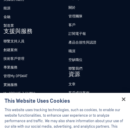
關於
能源
管理團隊
金融
客戶
製造業
支援與服務
訂閱電子報
聯繫支持人員
產品合規性與認證
創建案例
職涯
技術客戶管理
空缺職位
專業服務
聯繫我們
資源
管理My OPSWAT
文章
實施服務
客戶成功案例
My OPSWAT 入口網站
This Website Uses Cookies
新聞稿
技術檔案
Hey there!
This website uses tracking technologies, such as cookies, to enable our
新聞報導
訓練
I'm Ozzy, your OPSWAT virtual assistant.
website functionalities, to enhance user experience or to analyze
活動
漏洞通報計畫
How can I help you secure what's critical
performance and traffic. We may also share information about your use of
Partners
today?
our site with our social media, advertising, and analytics partners. This
網路研討會