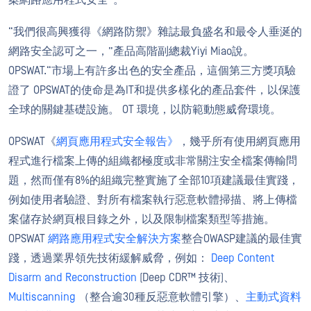
案網路應用程式安全”。
“我們很高興獲得《網路防禦》雜誌最負盛名和最令人垂涎的
網路安全認可之一，”產品高階副總裁Yiyi Miao說。
OPSWAT.“市場上有許多出色的安全產品，這個第三方獎項驗
證了 OPSWAT的使命是為IT和提供多樣化的產品套件，以保護
全球的關鍵基礎設施。 OT 環境，以防範動態威脅環境。
OPSWAT《
網頁應用程式安全報告》
，幾乎所有使用網頁應用
程式進行檔案上傳的組織都極度或非常關注安全檔案傳輸問
題，然而僅有8%的組織完整實施了全部10項建議最佳實踐，
例如使用者驗證、對所有檔案執行惡意軟體掃描、將上傳檔
案儲存於網頁根目錄之外，以及限制檔案類型等措施。
OPSWAT
網路應用程式安全解決方案
整合OWASP建議的最佳實
踐，透過業界領先技術緩解威脅，例如：
Deep Content
Disarm and Reconstruction
(Deep CDR™ 技術)、
Multiscanning
（整合逾30種反惡意軟體引擎）、
主動式資料