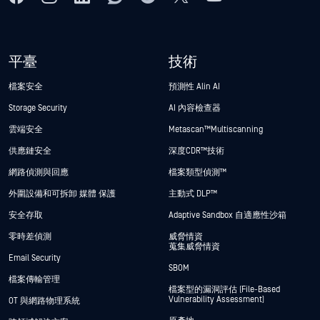
平臺
技術
檔案安全
預測性 Alin AI
Storage Security
AI 內容檢查器
雲端安全
Metascan™ Multiscanning
供應鏈安全
深度CDR™技術
網路偵測與回應
檔案類型偵測™
外圍設備和可拆卸 媒體 保護
主動式 DLP™
安全存取
Adaptive Sandbox 自適應性沙箱
零時差偵測
威脅情資
蒐集威脅情資
Email Security
SBOM
檔案傳輸管理
檔案型的漏洞評估 (File-Based
Vulnerability Assessment)
OT 與網路物理系統