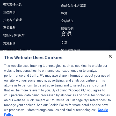
聯繫支持人員
產品合規性與認證
創建案例
職涯
技術客戶管理
空缺職位
專業服務
聯繫我們
資源
管理My OPSWAT
文章
實施服務
客戶成功案例
My OPSWAT 入口網站
This Website Uses Cookies
新聞稿
技術檔案
Hey there!
This website uses tracking technologies, such as cookies, to enable our
新聞報導
訓練
I'm Ozzy, your OPSWAT virtual assistant.
website functionalities, to enhance user experience or to analyze
活動
漏洞通報計畫
How can I help you secure what's critical
performance and traffic. We may also share information about your use of
合作夥伴
today?
our site with our social media, advertising, and analytics partners. This
網路研討會
allows us to perform targeted advertising and to select ads and content
認證
產品型錄
that will be more relevant to you. By clicking “Accept All,” you agree to
your personal data being processed by all cookies and other technologies
技術合作夥伴
白皮書
on our website. Click “Reject All” to refuse, or “Manage My Preferences” to
管道合作夥伴計劃
免費工具
manage your choices. See our Cookie Policy for more details on the how
we process your data through cookies and similar technologies:
Cookie
Policy