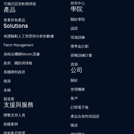
研究中心
可攜式惡意軟體掃描
學院
產品
關於學院
查看所有產品
Solutions
認證
保護驅動人工智慧與分析的數據
現場訓練
Patch Management
獎學金計劃
為執法機關Secure 證據
授權訓練計畫
政府、國防與情報
資源
公司
美國聯邦政府
關於
能源
管理團隊
金融
客戶
製造業
支援與服務
訂閱電子報
聯繫支持人員
產品合規性與認證
創建案例
職涯
技術客戶管理