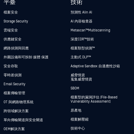
平臺
技術
檔案安全
預測性 Alin AI
Storage Security
AI 內容檢查器
雲端安全
Metascan™ Multiscanning
供應鏈安全
深度CDR™技術
網路偵測與回應
檔案類型偵測™
外圍設備和可拆卸 媒體 保護
主動式 DLP™
安全存取
Adaptive Sandbox 自適應性沙箱
零時差偵測
威脅情資
蒐集威脅情資
Email Security
SBOM
檔案傳輸管理
檔案型的漏洞評估 (File-Based
Vulnerability Assessment)
OT 與網路物理系統
原產地
跨領域解決方案
檔案解壓縮
單向傳輸閘道與安全閘道
技術中心
OEM解決方案