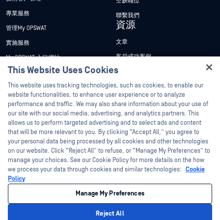
空缺職位
專業服務
聯繫我們
資源
管理My OPSWAT
文章
實施服務
客戶成功案例
My OPSWAT 入口網站
This Website Uses Cookies
新聞稿
技術檔案
Hey there!
This website uses tracking technologies, such as cookies, to enable our
新聞報導
訓練
I'm Ozzy, your OPSWAT virtual assistant.
website functionalities, to enhance user experience or to analyze
活動
漏洞通報計畫
How can I help you secure what's critical
performance and traffic. We may also share information about your use of
合作夥伴
today?
our site with our social media, advertising, and analytics partners. This
網路研討會
allows us to perform targeted advertising and to select ads and content
認證
產品型錄
that will be more relevant to you. By clicking “Accept All,” you agree to
your personal data being processed by all cookies and other technologies
技術合作夥伴
白皮書
on our website. Click “Reject All” to refuse, or “Manage My Preferences” to
管道合作夥伴計劃
manage your choices. See our Cookie Policy for more details on the how
免費工具
we process your data through cookies and similar technologies:
Cookie
Policy
©2026OPSWAT . 保留所有權利。OPSWAT、MetaDefender、Metascan、
MetaAccess、OPSWAT 、Trust no File. Trust No Device.、OPSWAT 、Protecting the
Manage My Preferences
World's Critical Infrastructure、Deep CDR™ Technology、InQuest、InQuest標誌、
DFI、RetroHunt、Deep File Inspection 及 Join the Hunt 均為OPSWAT 之商標。第三
方商標均為其各自所有者之財產。
Reject All
法律聲明
隱私權政策
管理 Cookie 偏好
您的加州隱私權選擇