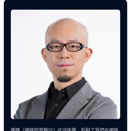
榮獲《網路防禦雜誌》此項殊榮，彰顯了我們在網路