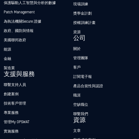
保護驅動人工智慧與分析的數據
現場訓練
Patch Management
獎學金計劃
為執法機關Secure 證據
授權訓練計畫
政府、國防與情報
資源
公司
美國聯邦政府
關於
能源
管理團隊
金融
客戶
製造業
支援與服務
訂閱電子報
聯繫支持人員
產品合規性與認證
創建案例
職涯
技術客戶管理
空缺職位
專業服務
聯繫我們
資源
管理My OPSWAT
文章
實施服務