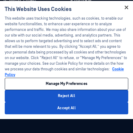
客戶成功案例
My OPSWAT 入口網站
This Website Uses Cookies
新聞稿
技術檔案
Hey there!
This website uses tracking technologies, such as cookies, to enable our
新聞報導
訓練
I'm Ozzy, your OPSWAT virtual assistant.
website functionalities, to enhance user experience or to analyze
活動
漏洞通報計畫
How can I help you secure what's critical
performance and traffic. We may also share information about your use of
合作夥伴
today?
our site with our social media, advertising, and analytics partners. This
網路研討會
allows us to perform targeted advertising and to select ads and content
認證
產品型錄
that will be more relevant to you. By clicking “Accept All,” you agree to
your personal data being processed by all cookies and other technologies
技術合作夥伴
白皮書
on our website. Click “Reject All” to refuse, or “Manage My Preferences” to
管道合作夥伴計劃
免費工具
manage your choices. See our Cookie Policy for more details on the how
we process your data through cookies and similar technologies:
Cookie
Policy
©2026OPSWAT . 保留所有權利。OPSWAT、MetaDefender、Metascan、
MetaAccess、OPSWAT 、Trust no File. Trust No Device.、OPSWAT 、Protecting the
Manage My Preferences
World's Critical Infrastructure、Deep CDR™ Technology、InQuest、InQuest標誌、
DFI、RetroHunt、Deep File Inspection 及 Join the Hunt 均為OPSWAT 之商標。第三
方商標均為其各自所有者之財產。
Reject All
法律聲明
隱私權政策
管理 Cookie 偏好
您的加州隱私權選擇
Privacy Policy
Accept All