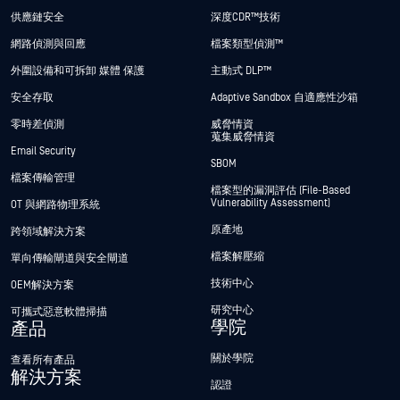
供應鏈安全
深度CDR™技術
網路偵測與回應
檔案類型偵測™
外圍設備和可拆卸 媒體 保護
主動式 DLP™
安全存取
Adaptive Sandbox 自適應性沙箱
零時差偵測
威脅情資
蒐集威脅情資
Email Security
SBOM
檔案傳輸管理
檔案型的漏洞評估 (File-Based
Vulnerability Assessment)
OT 與網路物理系統
原產地
跨領域解決方案
檔案解壓縮
單向傳輸閘道與安全閘道
技術中心
OEM解決方案
研究中心
可攜式惡意軟體掃描
學院
產品
關於學院
查看所有產品
解決方案
認證