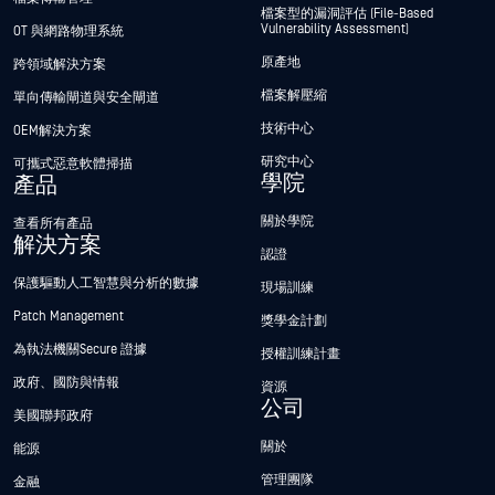
檔案型的漏洞評估 (File-Based
Vulnerability Assessment)
OT 與網路物理系統
原產地
跨領域解決方案
檔案解壓縮
單向傳輸閘道與安全閘道
技術中心
OEM解決方案
研究中心
可攜式惡意軟體掃描
學院
產品
關於學院
查看所有產品
解決方案
認證
保護驅動人工智慧與分析的數據
現場訓練
Patch Management
獎學金計劃
為執法機關Secure 證據
授權訓練計畫
政府、國防與情報
資源
公司
美國聯邦政府
關於
能源
管理團隊
金融