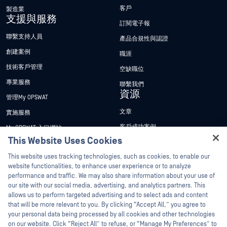
客戶
製造業
支援與服務
訂閱電子報
聯繫支持人員
產品合規性與認證
創建案例
職涯
技術客戶管理
空缺職位
專業服務
聯繫我們
資源
管理My OPSWAT
文章
實施服務
客戶成功案例
My OPSWAT 入口網站
This Website Uses Cookies
新聞稿
技術檔案
Hey there!
This website uses tracking technologies, such as cookies, to enable our
新聞報導
訓練
I'm Ozzy, your OPSWAT virtual assistant.
website functionalities, to enhance user experience or to analyze
活動
漏洞通報計畫
How can I help you secure what's critical
performance and traffic. We may also share information about your use of
合作夥伴
today?
our site with our social media, advertising, and analytics partners. This
網路研討會
allows us to perform targeted advertising and to select ads and content
認證
產品型錄
that will be more relevant to you. By clicking “Accept All,” you agree to
your personal data being processed by all cookies and other technologies
技術合作夥伴
白皮書
on our website. Click “Reject All” to refuse, or “Manage My Preferences” to