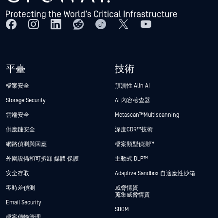
平臺
技術
檔案安全
預測性 Alin AI
Storage Security
AI 內容檢查器
雲端安全
Metascan™ Multiscanning
供應鏈安全
深度CDR™技術
網路偵測與回應
檔案類型偵測™
外圍設備和可拆卸 媒體 保護
主動式 DLP™
安全存取
Adaptive Sandbox 自適應性沙箱
零時差偵測
威脅情資
蒐集威脅情資
Email Security
SBOM
檔案傳輸管理