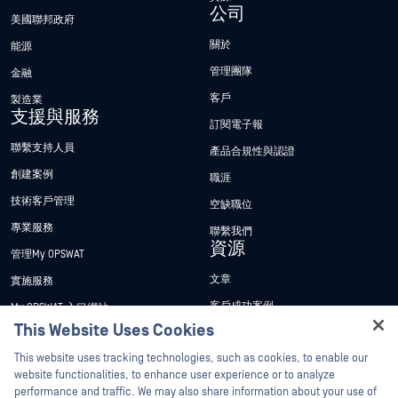
公司
美國聯邦政府
關於
能源
管理團隊
金融
客戶
製造業
支援與服務
訂閱電子報
聯繫支持人員
產品合規性與認證
創建案例
職涯
技術客戶管理
空缺職位
專業服務
聯繫我們
資源
管理My OPSWAT
文章
實施服務
客戶成功案例
My OPSWAT 入口網站
This Website Uses Cookies
新聞稿
技術檔案
Hey there!
This website uses tracking technologies, such as cookies, to enable our
新聞報導
訓練
I'm Ozzy, your OPSWAT virtual assistant.
website functionalities, to enhance user experience or to analyze
活動
漏洞通報計畫
How can I help you secure what's critical
performance and traffic. We may also share information about your use of