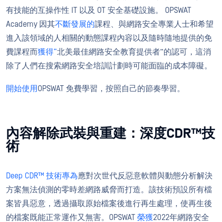
有技能的互操作性 IT 以及 OT 安全基礎設施。 OPSWAT
Academy 因其
不斷發展的
課程、與網路安全專業人士和希望
進入該領域的人相關的動態課程內容以及隨時隨地提供的免
費課程而
獲得“
北美最佳網路安全教育提供者”的認可，這消
除了人們在搜索網路安全培訓計劃時可能面臨的成本障礙。
開始使用
OPSWAT 免費學習，按照自己的節奏學習。
內容解除武裝與重建：深度CDR™技
術
Deep CDR™ 技術專為
應對次世代反惡意軟體與動態分析解決
方案無法偵測的零時差網路威脅而打造。該技術預設所有檔
案皆具惡意，透過攝取原始檔案後進行再生處理，使再生後
的檔案既能正常運作又無害。OPSWAT
榮獲
2022年網路安全