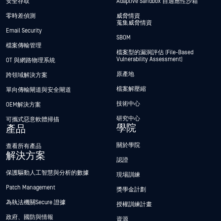
安全存取
Adaptive Sandbox 自適應性沙箱
零時差偵測
威脅情資
蒐集威脅情資
Email Security
SBOM
檔案傳輸管理
檔案型的漏洞評估 (File-Based
Vulnerability Assessment)
OT 與網路物理系統
原產地
跨領域解決方案
檔案解壓縮
單向傳輸閘道與安全閘道
技術中心
OEM解決方案
研究中心
可攜式惡意軟體掃描
學院
產品
關於學院
查看所有產品
解決方案
認證
保護驅動人工智慧與分析的數據
現場訓練
Patch Management
獎學金計劃
為執法機關Secure 證據
授權訓練計畫
政府、國防與情報
資源