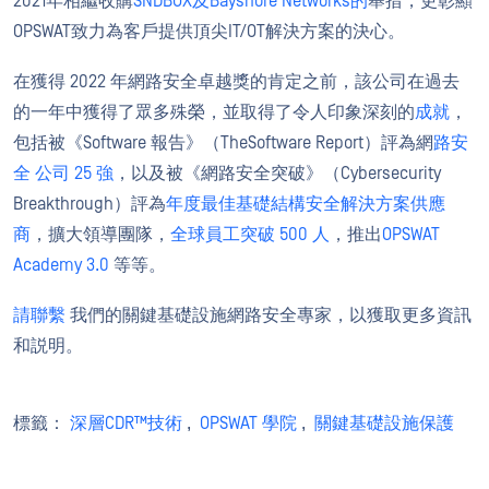
2021年相繼收購
SNDBOX及Bayshore Networks的
舉措，更彰顯
OPSWAT致力為客戶提供頂尖IT/OT解決方案的決心。
在獲得 2022 年網路安全卓越獎的肯定之前，該公司在過去
的一年中獲得了眾多殊榮，並取得了令人印象深刻的
成就
，
包括被《Software 報告》（TheSoftware Report）評為網
路安
全
公司 25 強
，以及被《網路安全突破》（Cybersecurity
Breakthrough）評為
年度最佳基礎結構安全解決方案供應
商
，擴大領導團隊，
全球員工突破 500 人
，推出
OPSWAT
Academy 3.0
等等。
請聯繫
我們的關鍵基礎設施網路安全專家，以獲取更多資訊
和説明。
標籤：
深層CDR™技術
,
OPSWAT 學院
,
關鍵基礎設施保護