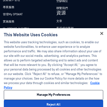
技術客戶管理
空缺職位
專業服務
聯繫我們
資源
管理My OPSWAT
文章
實施服務
客戶成功案例
My OPSWAT 入口網站
This Website Uses Cookies
新聞稿
技術檔案
Hey there!
This website uses tracking technologies, such as cookies, to enable our
新聞報導
訓練
I'm Ozzy, your OPSWAT virtual assistant.
website functionalities, to enhance user experience or to analyze
活動
漏洞通報計畫
How can I help you secure what's critical
performance and traffic. We may also share information about your use of
合作夥伴
today?
our site with our social media, advertising, and analytics partners. This
網路研討會
allows us to perform targeted advertising and to select ads and content
認證
產品型錄
that will be more relevant to you. By clicking “Accept All,” you agree to
your personal data being processed by all cookies and other technologies
技術合作夥伴
白皮書
on our website. Click “Reject All” to refuse, or “Manage My Preferences” to
管道合作夥伴計劃
manage your choices. See our Cookie Policy for more details on the how
免費工具
we process your data through cookies and similar technologies:
Cookie
Policy
©2026OPSWAT . 保留所有權利。OPSWAT、MetaDefender、Metascan、
MetaAccess、OPSWAT 、Trust no File. Trust No Device.、OPSWAT 、Protecting the
Manage My Preferences
World's Critical Infrastructure、Deep CDR™ Technology、InQuest、InQuest標誌、
DFI、RetroHunt、Deep File Inspection 及 Join the Hunt 均為OPSWAT 之商標。第三
方商標均為其各自所有者之財產。
Reject All