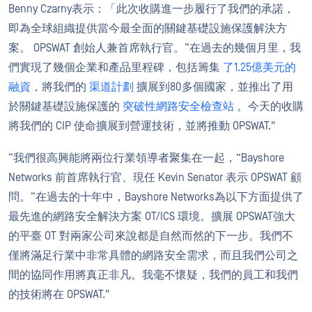
Benny Czarny表示：「此次收購進一步履行了我們的承諾，
即為全球組織提供當今最全面的關鍵基礎設施保護解決方
案。 OPSWAT 創始人兼首席執行官。“在過去的幾個月里，我
們實現了幾個企業和產品里程碑，包括籌集
了1.25億美元的
融資
，將我們的
渠道計劃
擴展到80多個國家，並推出了用
於關鍵基礎設施保護的
突破性網路安全檢查站
。今天的收購
將我們的 CIP 使命擴展到營運技術，並將推動 OPSWAT."
“我們很高興能將兩位行業領導者聚集在一起，”Bayshore
Networks 前首席執行官、現任 Kevin Senator 表示 OPSWAT 顧
問。“在過去的十年中，Bayshore Networks為以下方面提供了
最先進的網路安全解決方案 OT/ICS 環境。擴展 OPSWAT強大
的平臺 OT 對兩家公司來說都是自然而然的下一步。我們不
僅將滿足行業中非常具體的網路安全需求，而且我們公司之
間的協同作用將真正非凡。我毫不懷疑，我們的員工和我們
的技術將在 OPSWAT."