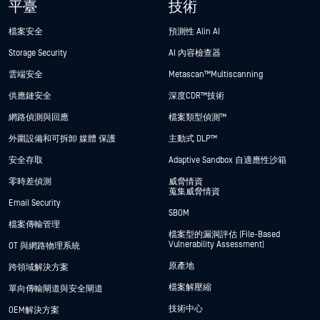
平臺
技術
檔案安全
預測性 Alin AI
Storage Security
AI 內容檢查器
雲端安全
Metascan™ Multiscanning
供應鏈安全
深度CDR™技術
網路偵測與回應
檔案類型偵測™
外圍設備和可拆卸 媒體 保護
主動式 DLP™
安全存取
Adaptive Sandbox 自適應性沙箱
零時差偵測
威脅情資
蒐集威脅情資
Email Security
SBOM
檔案傳輸管理
檔案型的漏洞評估 (File-Based
Vulnerability Assessment)
OT 與網路物理系統
原產地
跨領域解決方案
檔案解壓縮
單向傳輸閘道與安全閘道
技術中心
OEM解決方案