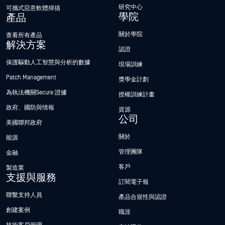
研究中心
可攜式惡意軟體掃描
學院
產品
關於學院
查看所有產品
解決方案
認證
保護驅動人工智慧與分析的數據
現場訓練
Patch Management
獎學金計劃
為執法機關Secure 證據
授權訓練計畫
政府、國防與情報
資源
公司
美國聯邦政府
關於
能源
管理團隊
金融
客戶
製造業
支援與服務
訂閱電子報
聯繫支持人員
產品合規性與認證
創建案例
職涯