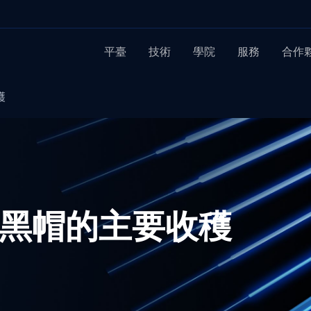
平臺
技術
學院
服務
合作
穫
2 年黑帽的主要收穫