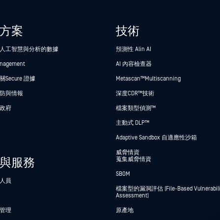
方案
技術
人工智慧與分析的數據
預測性 Alin AI
anagement
AI 內容檢查器
Secure 證據
Metascan™ Multiscanning
防與情報
深度CDR™技術
政府
檔案類型偵測™
主動式 DLP™
Adaptive Sandbox 自適應性沙箱
威脅情資
與服務
蒐集威脅情資
SBOM
人員
檔案型的漏洞評估 (File-Based Vulnerabili
Assessment)
管理
原產地