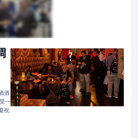
調
禁酒酒
享受一
慶祝