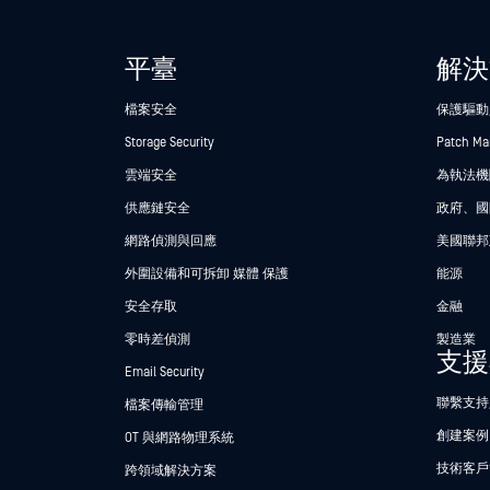
平臺
解決
檔案安全
保護驅動
Storage Security
Patch M
雲端安全
為執法機關
供應鏈安全
政府、國
網路偵測與回應
美國聯邦
外圍設備和可拆卸 媒體 保護
能源
安全存取
金融
零時差偵測
製造業
支援
Email Security
聯繫支持
檔案傳輸管理
創建案例
OT 與網路物理系統
技術客戶
跨領域解決方案