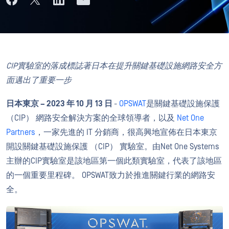
CIP實驗室的落成標誌著日本在提升關鍵基礎設施網路安全方
面邁出了重要一步
日本東京 – 2023 年 10 月 13 日
-
OPSWAT
是關鍵基礎設施保護
（CIP） 網路安全解決方案的全球領導者，以及
Net One
Partners
，一家先進的 IT 分銷商，很高興地宣佈在日本東京
開設關鍵基礎設施保護 （CIP） 實驗室。由Net One Systems
主辦的CIP實驗室是該地區第一個此類實驗室，代表了該地區
的一個重要里程碑。 OPSWAT致力於推進關鍵行業的網路安
全。