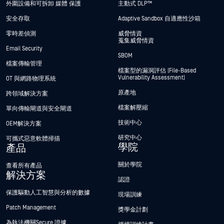
外圍設備和可拆卸 媒體 保護
主動式 DLP™
安全存取
Adaptive Sandbox 自適應性沙箱
零時差偵測
威脅情資
蒐集威脅情資
Email Security
SBOM
檔案傳輸管理
檔案型的漏洞評估 (File-Based
Vulnerability Assessment)
OT 與網路物理系統
原產地
跨領域解決方案
檔案解壓縮
單向傳輸閘道與安全閘道
技術中心
OEM解決方案
研究中心
可攜式惡意軟體掃描
學院
產品
關於學院
查看所有產品
解決方案
認證
保護驅動人工智慧與分析的數據
現場訓練
Patch Management
獎學金計劃
為執法機關Secure 證據