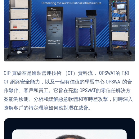
CIP 實驗室是繪製營運技術 （OT）資料流， OPSWAT的IT和
OT 網路安全能力，以及一個有價值的學習中心 OPSWAT的合
作夥伴、客戶和員工。它旨在亮點 OPSWAT的零信任解決方
案能夠檢測、分析和緩解惡意軟體和零時差攻擊，同時深入
瞭解客戶的特定環境如何應對潛在威脅。