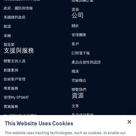
授權訓練計畫
政府、國防與情報
資源
公司
美國聯邦政府
關於
能源
管理團隊
金融
客戶
製造業
支援與服務
訂閱電子報
聯繫支持人員
產品合規性與認證
創建案例
職涯
技術客戶管理
空缺職位
專業服務
聯繫我們
資源
管理My OPSWAT
文章
實施服務
客戶成功案例
My OPSWAT 入口網站
This Website Uses Cookies
新聞稿
技術檔案
Hey there!
This website uses tracking technologies, such as cookies, to enable our
新聞報導
訓練