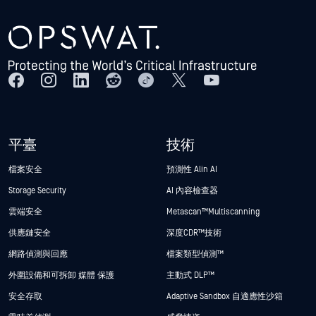
平臺
技術
檔案安全
預測性 Alin AI
Storage Security
AI 內容檢查器
雲端安全
Metascan™ Multiscanning
供應鏈安全
深度CDR™技術
網路偵測與回應
檔案類型偵測™
外圍設備和可拆卸 媒體 保護
主動式 DLP™
安全存取
Adaptive Sandbox 自適應性沙箱