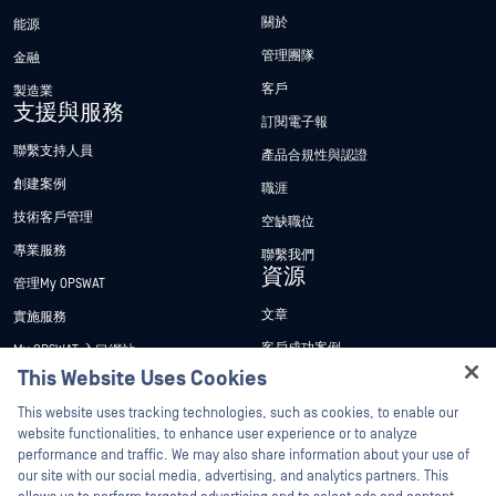
關於
能源
管理團隊
金融
客戶
製造業
支援與服務
訂閱電子報
聯繫支持人員
產品合規性與認證
創建案例
職涯
技術客戶管理
空缺職位
專業服務
聯繫我們
資源
管理My OPSWAT
文章
實施服務
客戶成功案例
My OPSWAT 入口網站
This Website Uses Cookies
新聞稿
技術檔案
Hey there!
This website uses tracking technologies, such as cookies, to enable our
新聞報導
訓練
I'm Ozzy, your OPSWAT virtual assistant.
website functionalities, to enhance user experience or to analyze
活動
漏洞通報計畫
How can I help you secure what's critical
performance and traffic. We may also share information about your use of
合作夥伴
today?
our site with our social media, advertising, and analytics partners. This
網路研討會