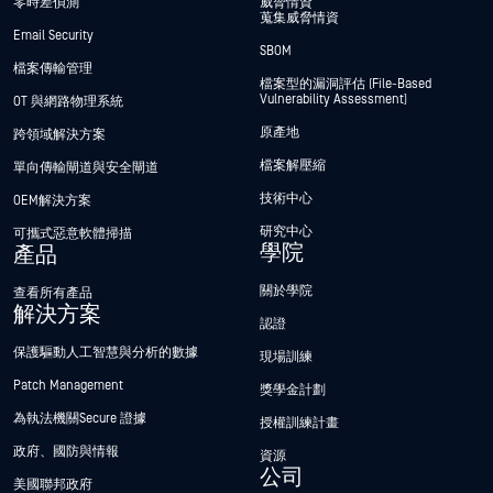
零時差偵測
威脅情資
蒐集威脅情資
Email Security
SBOM
檔案傳輸管理
檔案型的漏洞評估 (File-Based
Vulnerability Assessment)
OT 與網路物理系統
原產地
跨領域解決方案
檔案解壓縮
單向傳輸閘道與安全閘道
技術中心
OEM解決方案
研究中心
可攜式惡意軟體掃描
學院
產品
關於學院
查看所有產品
解決方案
認證
保護驅動人工智慧與分析的數據
現場訓練
Patch Management
獎學金計劃
為執法機關Secure 證據
授權訓練計畫
政府、國防與情報
資源
公司
美國聯邦政府