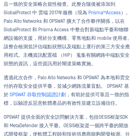
且一致的安全策略合規性檢查。此整合隨後被添加到
GlobalProtect 中 雲端 2017年服務（現為
Prisma
Access
）。
TM
Palo Alto Networks 和 OPSWAT 擴大了合作夥伴關係，以在
GlobalProtect 和 Prisma Access 中整合對新端點平臺和物聯
網設備的支援，用於分支機構、零售地點和 mobile 使用者。
該整合檢測並評估端點狀態以及端點上運行的第三方安全應
用程式。主機資訊配置檔 （HIP） 蒐集有關網路中端點安全
狀態的資訊，這些資訊用於閘道策略實施。
透過此次合作，Palo Alto Networks 和 OPSWAT 為本地和雲交
付的存取安全提供平臺，並減少網路流量盲點。 OPSWAT 基
於
OPSWAT 存取控制認證計劃
，有助於提供可靠且一致的指
標，以驗證反惡意軟體產品的有效性並建立設備信任。
OPSWAT 提供全面的安全訪問解決方案，包括OESIS框架SDK
和 MetaDefender 接入平臺。OESIS框架是一個跨平臺的開放
式開發框架，使軟體工程師和技術供應商能夠開發檢測、分