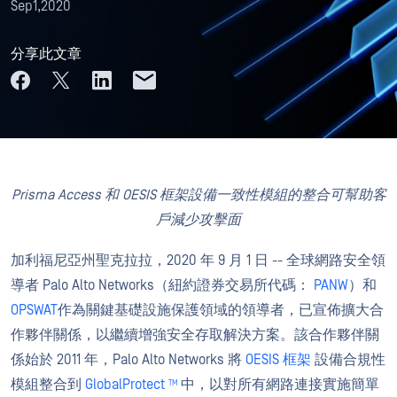
Sep1,2020
分享此文章
Prisma Access 和 OESIS 框架設備一致性模組的整合可幫助客
戶減少攻擊面
加利福尼亞州聖克拉拉，2020 年 9 月 1 日 -- 全球網路安全領
導者 Palo Alto Networks（紐約證券交易所代碼：
PANW
）和
OPSWAT
作為關鍵基礎設施保護領域的領導者，已宣佈擴大合
作夥伴關係，以繼續增強安全存取解決方案。該合作夥伴關
係始於 2011 年，Palo Alto Networks 將
OESIS 框架
設備合規性
模組整合到
GlobalProtect
中，以對所有網路連接實施簡單
TM