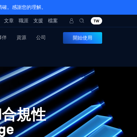
 精確。感謝您的理解。
文章
職涯
支援
檔案
TW
夥伴
資源
公司
開始使用
和合規性
ge