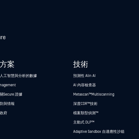
方案
技術
人工智慧與分析的數據
預測性 Alin AI
anagement
AI 內容檢查器
Secure 證據
Metascan™ Multiscanning
防與情報
深度CDR™技術
政府
檔案類型偵測™
主動式 DLP™
Adaptive Sandbox 自適應性沙箱