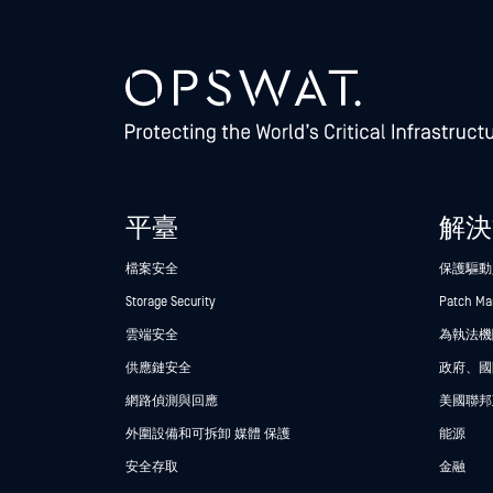
平臺
解決
檔案安全
保護驅動
Storage Security
Patch M
雲端安全
為執法機關
供應鏈安全
政府、國
網路偵測與回應
美國聯邦
外圍設備和可拆卸 媒體 保護
能源
安全存取
金融