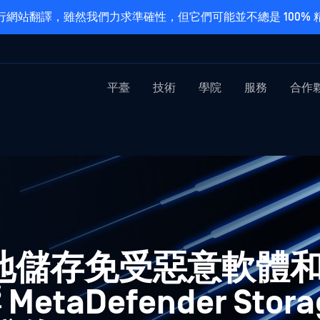
網站翻譯，雖然我們力求準確性，但它們可能並不總是 100%
平臺
技術
學院
服務
合作
本地儲存免受惡意軟體
aDefender Stora