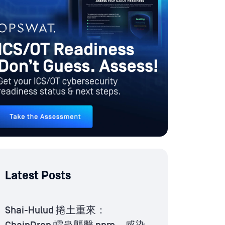
Latest Posts
Shai-Hulud 捲土重來：