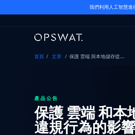
我們利用人工智慧進行
首頁
/
文章
/
保護 雲端 與本地儲存從...
產品公告
保護 雲端 和
違規行為的影響 Met