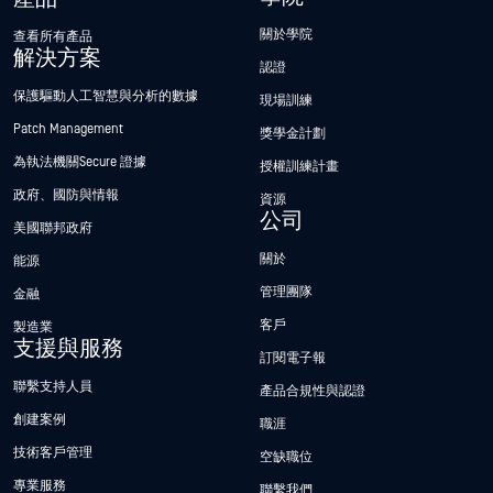
關於學院
查看所有產品
解決方案
認證
保護驅動人工智慧與分析的數據
現場訓練
Patch Management
獎學金計劃
為執法機關Secure 證據
授權訓練計畫
政府、國防與情報
資源
公司
美國聯邦政府
關於
能源
管理團隊
金融
客戶
製造業
支援與服務
訂閱電子報
聯繫支持人員
產品合規性與認證
創建案例
職涯
技術客戶管理
空缺職位
專業服務
聯繫我們