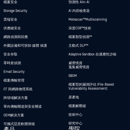
檔案安全
預測性 Alin AI
Storage Security
AI 內容檢查器
雲端安全
Metascan™ Multiscanning
供應鏈安全
深度CDR™技術
網路偵測與回應
檔案類型偵測™
外圍設備和可拆卸 媒體 保護
主動式 DLP™
安全存取
Adaptive Sandbox 自適應性沙箱
零時差偵測
威脅情資
蒐集威脅情資
Email Security
SBOM
檔案傳輸管理
檔案型的漏洞評估 (File-Based
Vulnerability Assessment)
OT 與網路物理系統
原產地
跨領域解決方案
檔案解壓縮
單向傳輸閘道與安全閘道
技術中心
OEM解決方案
研究中心
可攜式惡意軟體掃描
學院
產品