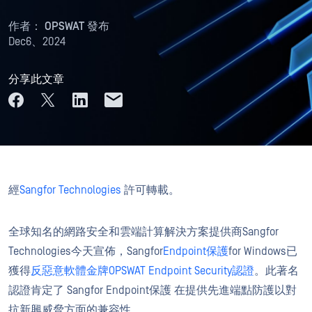
作者：
OPSWAT 發布
Dec6、2024
分享此文章
經
Sangfor Technologies
許可轉載。
全球知名的網路安全和雲端計算解決方案提供商Sangfor
Technologies今天宣佈，Sangfor
Endpoint保護
for Windows已
獲得
反惡意軟體金牌OPSWAT Endpoint Security認證
。此著名
認證肯定了 Sangfor Endpoint保護 在提供先進端點防護以對
抗新興威脅方面的兼容性。