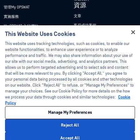
資源
管理My OPSWAT
文章
實施服務
客戶成功案例
My OPSWAT 入口網站
This Website Uses Cookies
新聞稿
技術檔案
Hey there!
This website uses tracking technologies, such as cookies, to enable our
新聞報導
訓練
I'm Ozzy, your OPSWAT virtual assistant.
website functionalities, to enhance user experience or to analyze
活動
漏洞通報計畫
How can I help you secure what's critical
performance and traffic. We may also share information about your use of
合作夥伴
today?
our site with our social media, advertising, and analytics partners. This
網路研討會
allows us to perform targeted advertising and to select ads and content
認證
產品型錄
that will be more relevant to you. By clicking “Accept All,” you agree to
your personal data being processed by all cookies and other technologies
技術合作夥伴
白皮書
on our website. Click “Reject All” to refuse, or “Manage My Preferences” to
管道合作夥伴計劃
免費工具
manage your choices. See our Cookie Policy for more details on the how
we process your data through cookies and similar technologies:
Cookie
Policy
©2026OPSWAT . 保留所有權利。OPSWAT、MetaDefender、Metascan、
MetaAccess、OPSWAT 、Trust no File. Trust No Device.、OPSWAT 、Protecting the
Manage My Preferences
World's Critical Infrastructure、Deep CDR™ Technology、InQuest、InQuest標誌、
DFI、RetroHunt、Deep File Inspection 及 Join the Hunt 均為OPSWAT 之商標。第三
方商標均為其各自所有者之財產。
Reject All
法律聲明
隱私權政策
管理 Cookie 偏好
您的加州隱私權選擇
Privacy Policy
Accept All