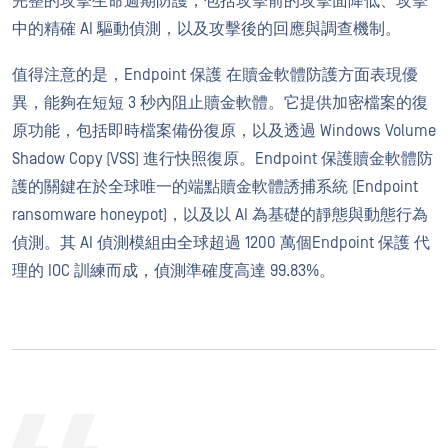
完整的攻擊生命週期防護，包括攻擊前的攻擊面降低、攻擊
中的精確 AI 驅動偵測，以及攻擊後的回應與調查機制。
值得注意的是，Endpoint 保護 在贖金軟體防護方面表現優
異，能夠在短短 3 秒內阻止贖金軟體。它提供加密檔案的復
原功能，包括即時檔案備份復原，以及透過 Windows Volume
Shadow Copy (VSS) 進行快照復原。Endpoint 保護贖金軟體防
護的關鍵在於全球唯一的端點贖金軟體誘捕系統 (Endpoint
ransomware honeypot)，以及以 AI 為基礎的靜態與動態行為
偵測。其 AI 偵測模組由全球超過 1200 萬個Endpoint 保護 代
理的 IOC 訓練而成，偵測準確度高達 99.83%。