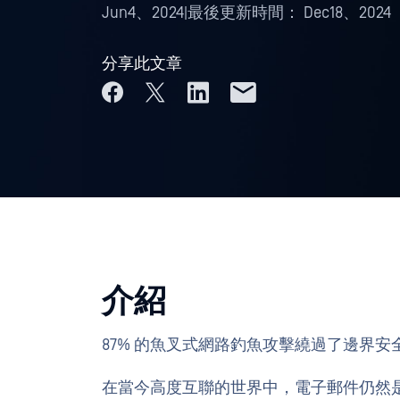
Jun4、2024
|
最後更新時間：
Dec18、2024
分享此文章
介紹
87% 的魚叉式網路釣魚攻擊繞過了邊界安
在當今高度互聯的世界中，電子郵件仍然