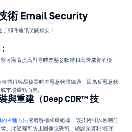
Email Security
電子郵件通訊至關重要：
：
引擎可顯著提高對零時差惡意軟體和高階威脅的檢
意軟體很容易被零時差惡意軟體繞過，因為反惡意軟
置或市場重點而異。
與重建（Deep CDR™ 技
的 4 種方法
透過解構和重組檔，該技術可以檢測並
脅。此過程可防止圖像隱碼術、驗證元資料/標頭