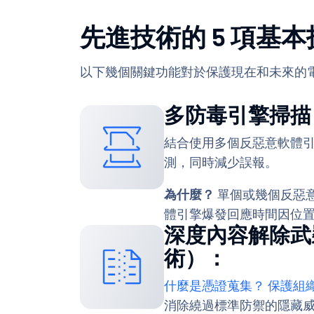
先進技術的 5 項基本技術 
以下幾個關鍵功能對於保護現在和未來的
多防毒引擎掃描
結合使用多個反惡意軟體
測，同時減少誤報。
為什麼？
單個或幾個反惡
體引擎爆發回應時間因位
深度內容解除武裝
術）：
什麼是憑證蒐集？ 保護組織
消除繞過標準防禦的隱藏威