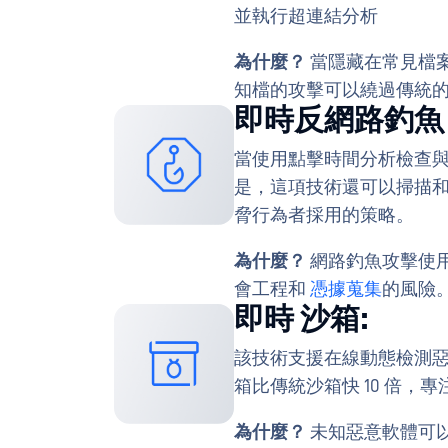
並執行超連結分析
為什麼？
當隱藏在常見檔案類
知檔的攻擊可以繞過傳統
即時反網路釣魚
當使用點擊時間分析檢查
是，這項技術還可以掃描和重寫
脅行為者採用的策略。
為什麼？
網路釣魚攻擊使用
會工程和
憑據蒐集
的風險
即時 沙箱:
該技術支援在線動態檢測
箱比傳統沙箱快 10 倍，專
為什麼？
未知惡意軟體可