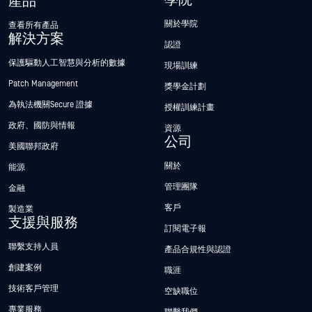
產品
關於學院
查看所有產品
解決方案
認證
保護驅動人工智慧與分析的數據
現場訓練
Patch Management
獎學金計劃
為執法機關Secure 證據
授權訓練計畫
政府、國防與情報
資源
公司
美國聯邦政府
關於
能源
管理團隊
金融
客戶
製造業
支援與服務
訂閱電子報
聯繫支持人員
產品合規性與認證
創建案例
職涯
技術客戶管理
空缺職位
專業服務