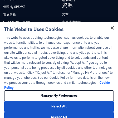
聯繫我們
資源
管理My OPSWAT
文章
實施服務
客戶成功案例
My OPSWAT 入口網站
This Website Uses Cookies
新聞稿
技術檔案
Hey there!
This website uses tracking technologies, such as cookies, to enable our
新聞報導
訓練
I'm Ozzy, your OPSWAT virtual assistant.
website functionalities, to enhance user experience or to analyze
活動
漏洞通報計畫
How can I help you secure what's critical
performance and traffic. We may also share information about your use of
合作夥伴
today?
our site with our social media, advertising, and analytics partners. This
網路研討會
allows us to perform targeted advertising and to select ads and content
認證
產品型錄
that will be more relevant to you. By clicking “Accept All,” you agree to
your personal data being processed by all cookies and other technologies
技術合作夥伴
白皮書
on our website. Click “Reject All” to refuse, or “Manage My Preferences” to
管道合作夥伴計劃
免費工具
manage your choices. See our Cookie Policy for more details on the how
we process your data through cookies and similar technologies:
Cookie
Policy
©2026OPSWAT . 保留所有權利。OPSWAT、MetaDefender、Metascan、
MetaAccess、OPSWAT 、Trust no File. Trust No Device.、OPSWAT 、Protecting the
Manage My Preferences
World's Critical Infrastructure、Deep CDR™ Technology、InQuest、InQuest標誌、
DFI、RetroHunt、Deep File Inspection 及 Join the Hunt 均為OPSWAT 之商標。第三
方商標均為其各自所有者之財產。
Reject All
法律聲明
隱私權政策
管理 Cookie 偏好
您的加州隱私權選擇
Privacy Policy
Accept All