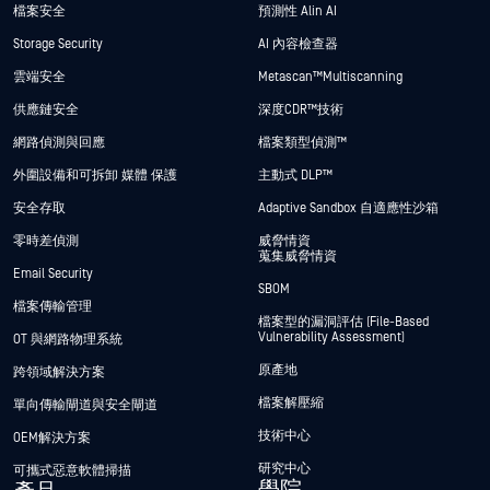
檔案安全
預測性 Alin AI
Storage Security
AI 內容檢查器
雲端安全
Metascan™ Multiscanning
供應鏈安全
深度CDR™技術
網路偵測與回應
檔案類型偵測™
外圍設備和可拆卸 媒體 保護
主動式 DLP™
安全存取
Adaptive Sandbox 自適應性沙箱
零時差偵測
威脅情資
蒐集威脅情資
Email Security
SBOM
檔案傳輸管理
檔案型的漏洞評估 (File-Based
Vulnerability Assessment)
OT 與網路物理系統
原產地
跨領域解決方案
檔案解壓縮
單向傳輸閘道與安全閘道
技術中心
OEM解決方案
研究中心
可攜式惡意軟體掃描
學院