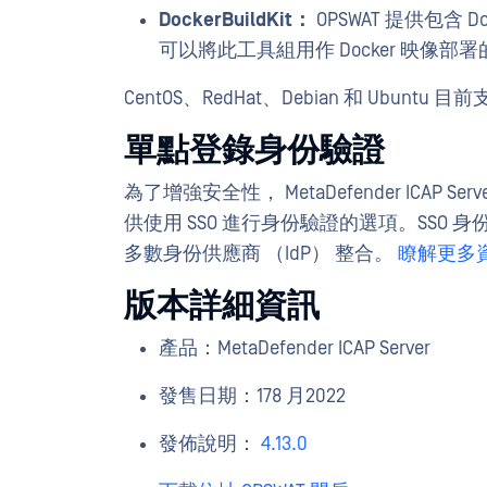
Docker
BuildKit：
OPSWAT 提供包含
可以將此工具組用作 Docker 映像部
CentOS、RedHat、Debian 和 Ubuntu 目
單點登錄身份驗證
為了增強安全性， MetaDefender ICA
供使用 SSO 進行身份驗證的選項。SSO 身份驗證可以
多數身份供應商 （IdP） 整合。
瞭解更多
版本詳細資訊
產品：MetaDefender ICAP Server
發售日期：178 月2022
發佈說明：
4.13.0