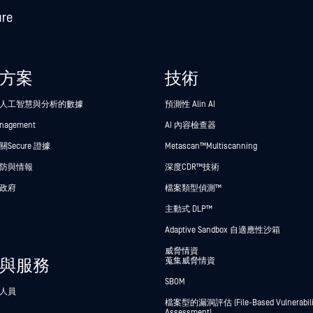
方案
技術
人工智慧與分析的數據
預測性 Alin AI
anagement
AI 內容檢查器
Secure 證據
Metascan™ Multiscanning
防與情報
深度CDR™技術
政府
檔案類型偵測™
主動式 DLP™
Adaptive Sandbox 自適應性沙箱
威脅情資
與服務
蒐集威脅情資
SBOM
人員
檔案型的漏洞評估 (File-Based Vulnerabili
Assessment)