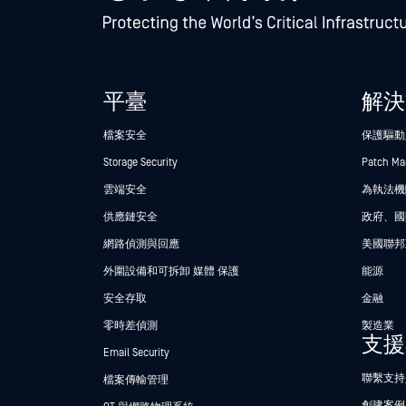
平臺
解決
檔案安全
保護驅動
Storage Security
Patch M
雲端安全
為執法機關
供應鏈安全
政府、國
網路偵測與回應
美國聯邦
外圍設備和可拆卸 媒體 保護
能源
安全存取
金融
零時差偵測
製造業
支援
Email Security
聯繫支持
檔案傳輸管理
創建案例