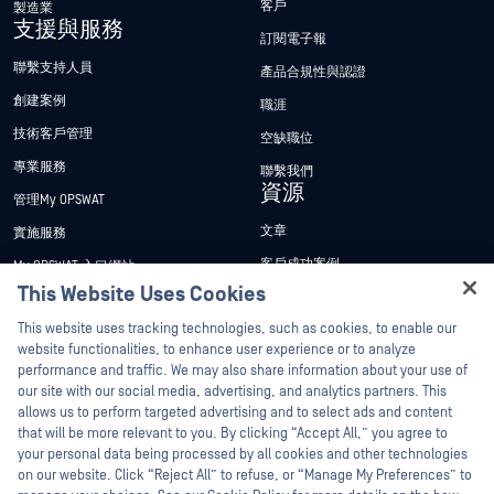
客戶
製造業
支援與服務
訂閱電子報
聯繫支持人員
產品合規性與認證
創建案例
職涯
技術客戶管理
空缺職位
專業服務
聯繫我們
資源
管理My OPSWAT
文章
實施服務
客戶成功案例
My OPSWAT 入口網站
This Website Uses Cookies
新聞稿
技術檔案
Hey there!
This website uses tracking technologies, such as cookies, to enable our
新聞報導
訓練
I'm Ozzy, your OPSWAT virtual assistant.
website functionalities, to enhance user experience or to analyze
活動
漏洞通報計畫
How can I help you secure what's critical
performance and traffic. We may also share information about your use of
合作夥伴
today?
our site with our social media, advertising, and analytics partners. This
網路研討會
allows us to perform targeted advertising and to select ads and content
認證
產品型錄
that will be more relevant to you. By clicking “Accept All,” you agree to
your personal data being processed by all cookies and other technologies
技術合作夥伴
白皮書
on our website. Click “Reject All” to refuse, or “Manage My Preferences” to
管道合作夥伴計劃