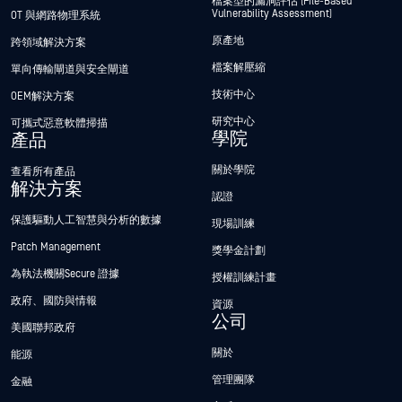
檔案型的漏洞評估 (File-Based
Vulnerability Assessment)
OT 與網路物理系統
原產地
跨領域解決方案
檔案解壓縮
單向傳輸閘道與安全閘道
技術中心
OEM解決方案
研究中心
可攜式惡意軟體掃描
學院
產品
關於學院
查看所有產品
解決方案
認證
保護驅動人工智慧與分析的數據
現場訓練
Patch Management
獎學金計劃
為執法機關Secure 證據
授權訓練計畫
政府、國防與情報
資源
公司
美國聯邦政府
關於
能源
管理團隊
金融