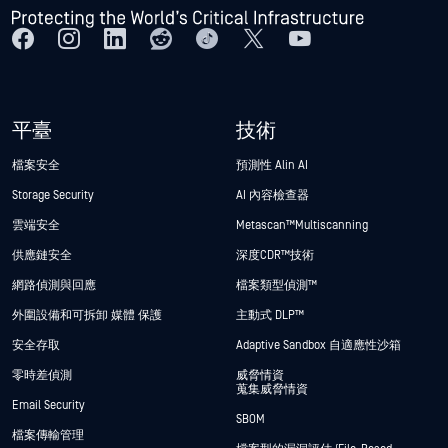
平臺
技術
檔案安全
預測性 Alin AI
Storage Security
AI 內容檢查器
雲端安全
Metascan™ Multiscanning
供應鏈安全
深度CDR™技術
網路偵測與回應
檔案類型偵測™
外圍設備和可拆卸 媒體 保護
主動式 DLP™
安全存取
Adaptive Sandbox 自適應性沙箱
零時差偵測
威脅情資
蒐集威脅情資
Email Security
SBOM
檔案傳輸管理