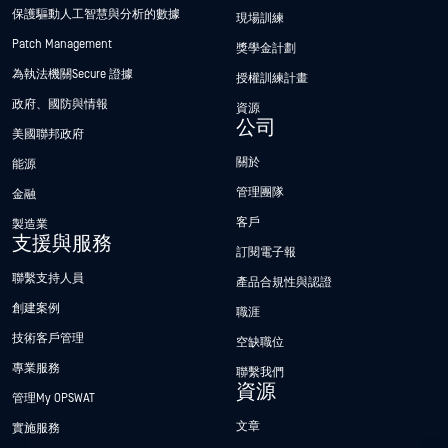
保護驅動人工智慧與分析的數據
現場訓練
Patch Management
獎學金計劃
為執法機關Secure 證據
授權訓練計畫
政府、國防與情報
資源
公司
美國聯邦政府
關於
能源
管理團隊
金融
客戶
製造業
支援與服務
訂閱電子報
聯繫支持人員
產品合規性與認證
創建案例
職涯
技術客戶管理
空缺職位
專業服務
聯繫我們
資源
管理My OPSWAT
文章
實施服務