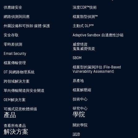
供應鏈安全
深度CDR™技術
網路偵測與回應
檔案類型偵測™
外圍設備和可拆卸 媒體 保護
主動式 DLP™
安全存取
Adaptive Sandbox 自適應性沙箱
零時差偵測
威脅情資
蒐集威脅情資
Email Security
SBOM
檔案傳輸管理
檔案型的漏洞評估 (File-Based
Vulnerability Assessment)
OT 與網路物理系統
原產地
跨領域解決方案
檔案解壓縮
單向傳輸閘道與安全閘道
技術中心
OEM解決方案
研究中心
可攜式惡意軟體掃描
學院
產品
關於學院
查看所有產品
解決方案
認證