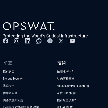
平臺
技術
檔案安全
預測性 Alin AI
Storage Security
AI 內容檢查器
雲端安全
Metascan™ Multiscanning
供應鏈安全
深度CDR™技術
網路偵測與回應
檔案類型偵測™
外圍設備和可拆卸 媒體 保護
主動式 DLP™