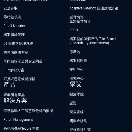
安全存取
Adaptive Sandbox 自適應性沙箱
零時差偵測
威脅情資
蒐集威脅情資
Email Security
SBOM
檔案傳輸管理
檔案型的漏洞評估 (File-Based
Vulnerability Assessment)
OT 與網路物理系統
原產地
跨領域解決方案
檔案解壓縮
單向傳輸閘道與安全閘道
技術中心
OEM解決方案
研究中心
可攜式惡意軟體掃描
學院
產品
關於學院
查看所有產品
解決方案
認證
保護驅動人工智慧與分析的數據
現場訓練
Patch Management
獎學金計劃
為執法機關Secure 證據
授權訓練計畫