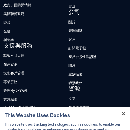
政府、國防與情報
資源
公司
美國聯邦政府
關於
能源
管理團隊
金融
客戶
製造業
支援與服務
訂閱電子報
聯繫支持人員
產品合規性與認證
創建案例
職涯
技術客戶管理
空缺職位
專業服務
聯繫我們
資源
管理My OPSWAT
文章
實施服務
客戶成功案例
My OPSWAT 入口網站
This Website Uses Cookies
新聞稿
技術檔案
Hey there!
This website uses tracking technologies, such as cookies, to enable our
新聞報導
訓練
I'm Ozzy, your OPSWAT virtual assistant.