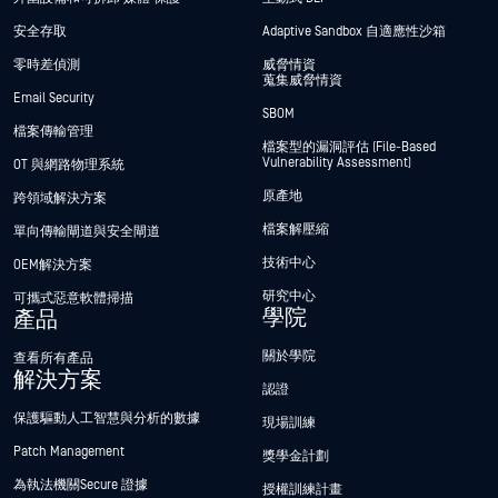
安全存取
Adaptive Sandbox 自適應性沙箱
零時差偵測
威脅情資
蒐集威脅情資
Email Security
SBOM
檔案傳輸管理
檔案型的漏洞評估 (File-Based
Vulnerability Assessment)
OT 與網路物理系統
原產地
跨領域解決方案
檔案解壓縮
單向傳輸閘道與安全閘道
技術中心
OEM解決方案
研究中心
可攜式惡意軟體掃描
學院
產品
關於學院
查看所有產品
解決方案
認證
保護驅動人工智慧與分析的數據
現場訓練
Patch Management
獎學金計劃
為執法機關Secure 證據
授權訓練計畫