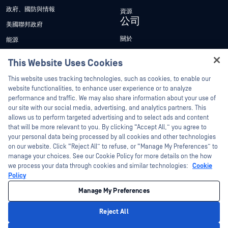
政府、國防與情報
資源
公司
美國聯邦政府
關於
能源
管理團隊
金融
This Website Uses Cookies
客戶
製造業
Hey there!
支援與服務
This website uses tracking technologies, such as cookies, to enable our
訂閱電子報
I'm Ozzy, your OPSWAT virtual assistant.
website functionalities, to enhance user experience or to analyze
How can I help you secure what's critical
performance and traffic. We may also share information about your use of
聯繫支持人員
產品合規性與認證
today?
our site with our social media, advertising, and analytics partners. This
創建案例
職涯
allows us to perform targeted advertising and to select ads and content
that will be more relevant to you. By clicking “Accept All,” you agree to
技術客戶管理
空缺職位
your personal data being processed by all cookies and other technologies
專業服務
聯繫我們
on our website. Click “Reject All” to refuse, or “Manage My Preferences” to
資源
manage your choices. See our Cookie Policy for more details on the how
管理My OPSWAT
we process your data through cookies and similar technologies:
Cookie
文章
實施服務
Policy
客戶成功案例
My OPSWAT 入口網站
Manage My Preferences
新聞稿
技術檔案
Reject All
新聞報導
訓練
Privacy Policy