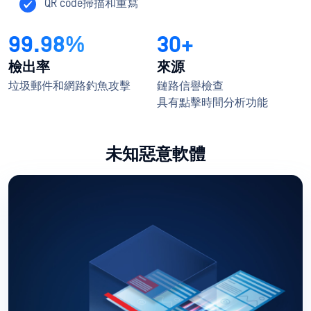
QR code掃描和重寫
99.98%
30+
檢出率
來源
垃圾郵件和網路釣魚攻擊
鏈路信譽檢查
具有點擊時間分析功能
未知惡意軟體